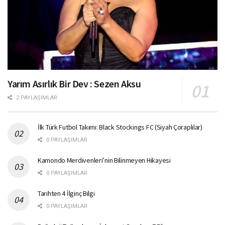
Yarım Asırlık Bir Dev : Sezen Aksu
2 PAYLAŞIMLAR
İlk Türk Futbol Takımı: Black Stockings FC (Siyah Çoraplılar)
0 PAYLAŞIMLAR
Kamondo Merdivenleri’nin Bilinmeyen Hikayesi
0 PAYLAŞIMLAR
Tarihten 4 İlginç Bilgi
0 PAYLAŞIMLAR