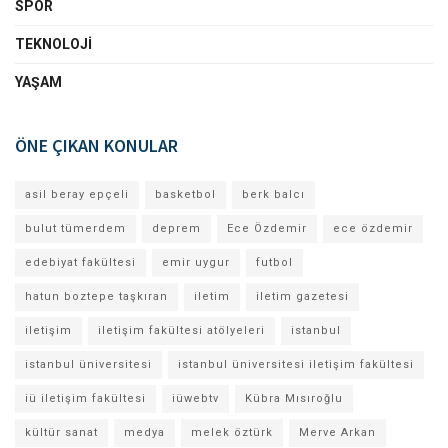
SPOR
TEKNOLOJI
YAŞAM
ÖNE ÇIKAN KONULAR
asil beray epçeli
basketbol
berk balcı
bulut tümerdem
deprem
Ece Özdemir
ece özdemir
edebiyat fakültesi
emir uygur
futbol
hatun boztepe taşkıran
iletim
iletim gazetesi
iletişim
iletişim fakültesi atölyeleri
istanbul
istanbul üniversitesi
istanbul üniversitesi iletişim fakültesi
iü iletişim fakültesi
iüwebtv
Kübra Mısıroğlu
kültür sanat
medya
melek öztürk
Merve Arkan