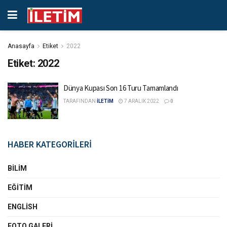
Anasayfa
Etiket
2022
Etiket:
2022
Dünya Kupası Son 16 Turu Tamamlandı
TARAFINDAN
İLETİM
7 ARALIK 2022
0
HABER KATEGORİLERİ
BILIM
EĞITIM
ENGLISH
FOTO GALERI