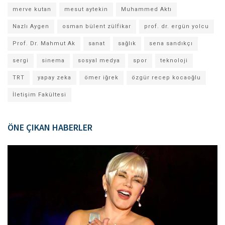
merve kutan
mesut aytekin
Muhammed Aktı
Nazlı Aygen
osman bülent zülfikar
prof. dr. ergün yolcu
Prof. Dr. Mahmut Ak
sanat
sağlık
sena sandıkçı
sergi
sinema
sosyal medya
spor
teknoloji
TRT
yapay zeka
ömer iğrek
özgür recep kocaoğlu
İletişim Fakültesi
ÖNE ÇIKAN HABERLER