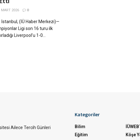
Etti
 MART 2026
0
İstanbul, (İÜ Haber Merkezi)—
iyonlar Ligi son 16 turu ilk
adığı Liverpool’u 1-0...
Kategoriler
Bilim
İÜWEB
itesi Ailece Tercih Günleri
Eğitim
Köşe Ya