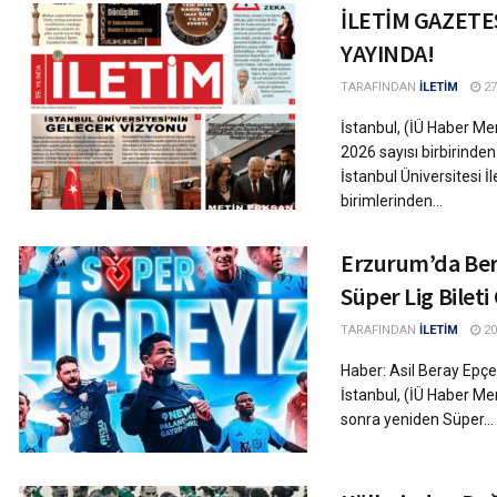
İLETİM GAZETES
YAYINDA!
TARAFINDAN
İLETİM
27
İstanbul, (İÜ Haber Me
2026 sayısı birbirinden 
İstanbul Üniversitesi 
birimlerinden...
Erzurum’da Bera
Süper Lig Bileti
TARAFINDAN
İLETİM
20
Haber: Asil Beray Epçe
İstanbul, (İÜ Haber Me
sonra yeniden Süper...