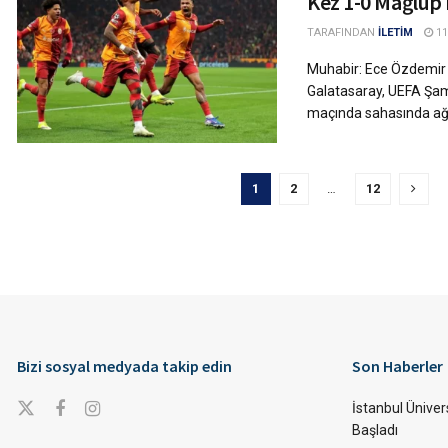
Kez 1-0 Mağlup 
TARAFINDAN
İLETİM
11
Muhabir: Ece Özdemir 
Galatasaray, UEFA Şamp
maçında sahasında ağırl
1
2
…
12
Bizi sosyal medyada takip edin
Son Haberler
İstanbul Ünivers
Başladı