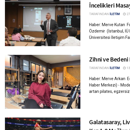
İncelikleri Masa
TARAFINDAN
İLETİM
27
Haber: Merve Kutan Fot
Özdemir (İstanbul, İÜ 
Üniversitesi İletişim F
Zihni ve Bedeni
TARAFINDAN
İLETİM
13
Haber: Merve Arkan Edi
Haber Merkezi) - Mode
artan pilates, egzersiz
Galatasaray, Liv