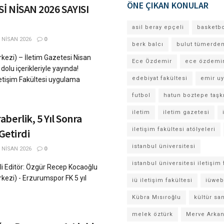
ÖNE ÇIKAN KONULAR
İ NİSAN 2026 SAYISI
asil beray epçeli
basketb
 NISAN 2026
0
berk balcı
bulut tümerde
rkezi) – İletim Gazetesi Nisan
Ece Özdemir
ece özdemi
dolu içerikleriyle yayında!
edebiyat fakültesi
emir u
İletişim Fakültesi uygulama
futbol
hatun boztepe taşk
iletim
iletim gazetesi
berlik, 5 Yıl Sonra
iletişim fakültesi atölyeleri
 Getirdi
istanbul üniversitesi
 NISAN 2026
0
istanbul üniversitesi iletişim 
li Editör: Özgür Recep Kocaoğlu
rkezi) - Erzurumspor FK 5 yıl
iü iletişim fakültesi
iüweb
Kübra Mısıroğlu
kültür sa
melek öztürk
Merve Arka