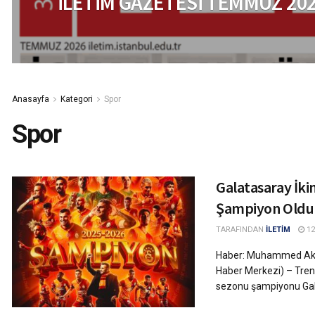
İLETİM GAZETESİ TEMMUZ 202
Anasayfa
Kategori
Spor
Spor
Galatasaray İki
Şampiyon Oldu
TARAFINDAN
İLETİM
12
Haber: Muhammed Aktı 
Haber Merkezi) – Tren
sezonu şampiyonu Gala