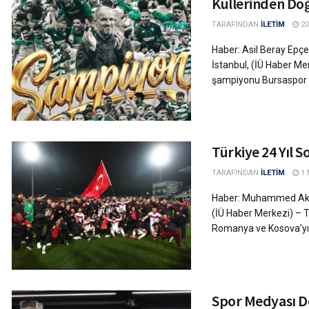
Küllerinden Doğ
TARAFINDAN
İLETİM
20
Haber: Asil Beray Epçe
İstanbul, (İÜ Haber Me
şampiyonu Bursaspor 4 y
Türkiye 24 Yıl 
TARAFINDAN
İLETİM
1 
Haber: Muhammed Aktı 
(İÜ Haber Merkezi) – T
Romanya ve Kosova’yı 1
Spor Medyası D