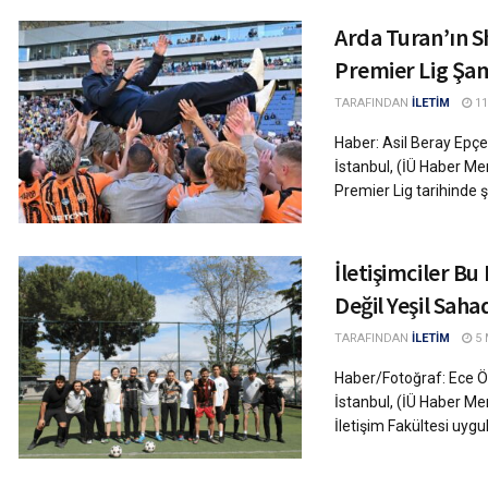
Arda Turan’ın S
Premier Lig Şa
TARAFINDAN
İLETİM
11
Haber: Asil Beray Epçe
İstanbul, (İÜ Haber Me
Premier Lig tarihinde 
İletişimciler B
Değil Yeşil Saha
TARAFINDAN
İLETİM
5 
Haber/Fotoğraf: Ece Ö
İstanbul, (İÜ Haber Mer
İletişim Fakültesi uygu