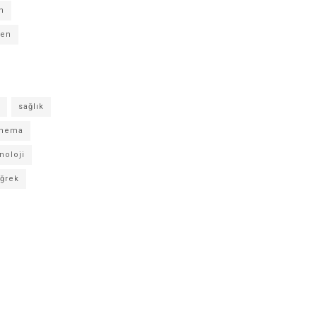
n
gen
sağlık
inema
noloji
ğrek