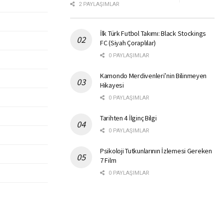
2 PAYLAŞIMLAR
İlk Türk Futbol Takımı: Black Stockings
FC (Siyah Çoraplılar)
0 PAYLAŞIMLAR
Kamondo Merdivenleri’nin Bilinmeyen
Hikayesi
0 PAYLAŞIMLAR
Tarihten 4 İlginç Bilgi
0 PAYLAŞIMLAR
Psikoloji Tutkunlarının İzlemesi Gereken
7 Film
0 PAYLAŞIMLAR