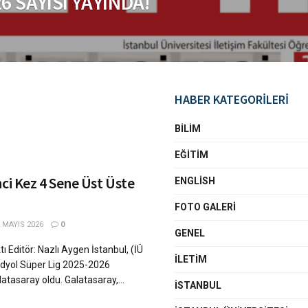
6 SAYISI YAYINDA!
HABER KATEGORİLERİ
BILIM
EĞITIM
nci Kez 4 Sene Üst Üste
ENGLISH
FOTO GALERI
 MAYIS 2026
0
GENEL
Editör: Nazlı Aygen İstanbul, (İÜ
İLETIM
dyol Süper Lig 2025-2026
tasaray oldu. Galatasaray,...
İSTANBUL