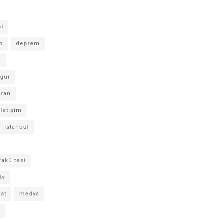
ol
m
deprem
r
ygur
ıran
iletişim
istanbul
fakültesi
tv
nat
medya
n