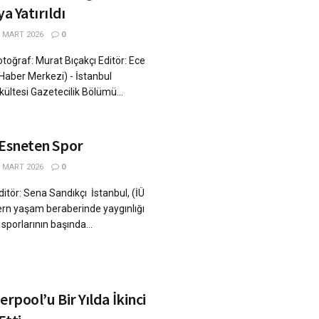
ya Yatırıldı
 MART 2026
0
oğraf: Murat Bıçakçı Editör: Ece
Haber Merkezi) - İstanbul
akültesi Gazetecilik Bölümü...
 Esneten Spor
 MART 2026
0
tör: Sena Sandıkçı İstanbul, (İÜ
rn yaşam beraberinde yaygınlığı
 sporlarının başında...
erpool’u Bir Yılda İkinci