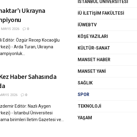
İSTANBUL ÜNIVERSITESI
haktar’ı Ukrayna
İÜ İLETIŞIM FAKÜLTESI
mpiyonu
İÜWEBTV
 MAYIS 2026
0
KÖŞE YAZILARI
li Editör: Özgür Recep Kocaoğlu
rkezi) - Arda Turan, Ukrayna
KÜLTÜR-SANAT
şampiyonluk...
MANSET HABER
MANSET YANI
u Kez Haber Sahasında
SAĞLIK
da
SPOR
MAYIS 2026
0
zdemir Editör: Nazlı Aygen
TEKNOLOJI
kezi) - İstanbul Üniversitesi
YAŞAM
lama birimleri İletim Gazetesi ve...