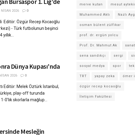
an Bursaspor 1. Lig’de
merve kutan
mesut ayteki
 NISAN 2026
0
Muhammed Aktı
Nazlı Ay
li Editör: Özgür Recep Kocaoğlu
osman bülent zülfikar
rkezi) - Türk futbolunun beşinci
ıllık...
prof. dr. ergün yolcu
Prof. Dr. Mahmut Ak
sanat
sena sandıkçı
sergi
s
Sonra Dünya Kupası’nda
sosyal medya
spor
tek
NISAN 2026
0
TRT
yapay zeka
ömer i
Editör: Melek Öztürk İstanbul,
özgür recep kocaoğlu
ürkiye, play-off turunda
İletişim Fakültesi
-0’lık skorlarla mağlup...
ersinde Mesleğin