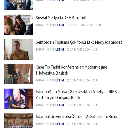
TARAFINDAN
İLETİM
15 HAZIRAN 2026
0
Sosyal Medyada DEHB Trendi
TARAFINDAN
İLETİM
2 HAZIRAN 2026
0
Sektörden Topluma Çok Yönlü Etki: Medyada Şiddet
TARAFINDAN
İLETİM
21 MAYIS 2026
0
Çapa Tıp Tarihi Konferansları Modernleşme
Hikâyesiyle Başladı
TARAFINDAN
İLETİM
20 MAYIS 2026
0
İstanbul’dan Muş’a 5G ile Uzaktan Ameliyat: RIRS
Yöntemiyle Dünyada Bir İlk
TARAFINDAN
İLETİM
20 MAYIS 2026
0
İstanbul Üniversitesi Ödülleri’26 Sahiplerini Buldu
TARAFINDAN
İLETİM
18 MAYIS 2026
0