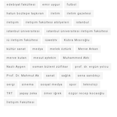
edebiyat fakültesi
emir uygur
futbol
hatun boztepe taşkıran
iletim
iletim gazetesi
iletişim
iletişim fakültesi atölyeleri
istanbul
istanbul üniversitesi
istanbul üniversitesi iletişim fakültesi
iü iletişim fakültesi
iüwebtv
Kübra Mısıroğlu
kültür sanat
medya
melek öztürk
Merve Arkan
merve kutan
mesut aytekin
Muhammed Aktı
Nazlı Aygen
osman bülent zülfikar
prof. dr. ergün yolcu
Prof. Dr. Mahmut Ak
sanat
sağlık
sena sandıkçı
sergi
sinema
sosyal medya
spor
teknoloji
TRT
yapay zeka
ömer iğrek
özgür recep kocaoğlu
İletişim Fakültesi