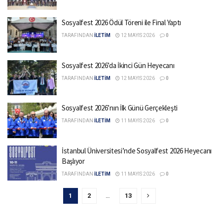
Sosyalfest 2026 Ödül Töreni ile Final Yaptı
TARAFINDAN
İLETİM
12 MAYIS 2026
0
Sosyalfest 2026’da İkinci Gün Heyecanı
TARAFINDAN
İLETİM
12 MAYIS 2026
0
Sosyalfest 2026’nın İlk Günü Gerçekleşti
TARAFINDAN
İLETİM
11 MAYIS 2026
0
İstanbul Üniversitesi’nde Sosyalfest 2026 Heyecanı
Başlıyor
TARAFINDAN
İLETİM
11 MAYIS 2026
0
1
2
…
13