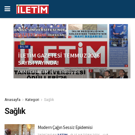
BILIM
İLETİM GAZETESİ TEMMUZ 2026
SAYISI YAYINDA!
TARAFINDAN
İLETİM
17 TEMMUZ 2026
Anasayfa
Kategori
Sağlık
Sağlık
Modern Çağın Sessiz Epidemisi