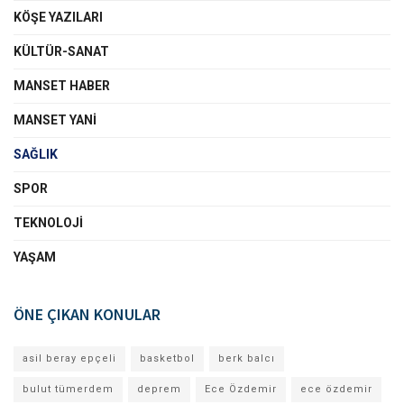
KÖŞE YAZILARI
KÜLTÜR-SANAT
MANSET HABER
MANSET YANI
SAĞLIK
SPOR
TEKNOLOJI
YAŞAM
ÖNE ÇIKAN KONULAR
asil beray epçeli
basketbol
berk balcı
bulut tümerdem
deprem
Ece Özdemir
ece özdemir