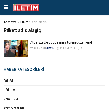
Anasayfa
Etiket
adis alagiç
Etiket:
adis alagiç
Aliya İzzetbegoviç’i anma töreni düzenlendi
TARAFINDAN
İLETİM
22 EKIM 2021
0
HABER KATEGORİLERİ
BILIM
EĞITIM
ENGLISH
FOTO GALERI