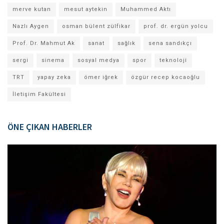
merve kutan
mesut aytekin
Muhammed Aktı
Nazlı Aygen
osman bülent zülfikar
prof. dr. ergün yolcu
Prof. Dr. Mahmut Ak
sanat
sağlık
sena sandıkçı
sergi
sinema
sosyal medya
spor
teknoloji
TRT
yapay zeka
ömer iğrek
özgür recep kocaoğlu
İletişim Fakültesi
ÖNE ÇIKAN HABERLER