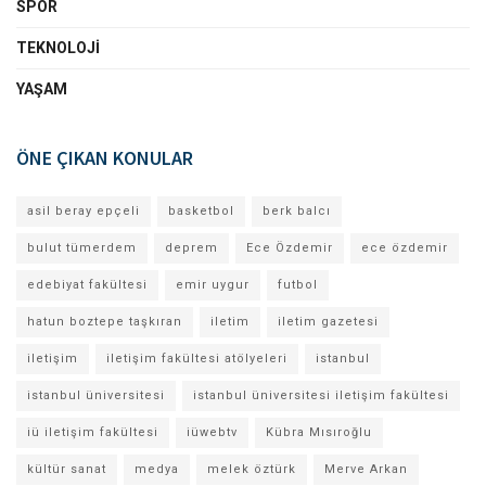
SPOR
TEKNOLOJI
YAŞAM
ÖNE ÇIKAN KONULAR
asil beray epçeli
basketbol
berk balcı
bulut tümerdem
deprem
Ece Özdemir
ece özdemir
edebiyat fakültesi
emir uygur
futbol
hatun boztepe taşkıran
iletim
iletim gazetesi
iletişim
iletişim fakültesi atölyeleri
istanbul
istanbul üniversitesi
istanbul üniversitesi iletişim fakültesi
iü iletişim fakültesi
iüwebtv
Kübra Mısıroğlu
kültür sanat
medya
melek öztürk
Merve Arkan