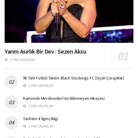
Yarım Asırlık Bir Dev : Sezen Aksu
2 PAYLAŞIMLAR
İlk Türk Futbol Takımı: Black Stockings FC (Siyah Çoraplılar)
0 PAYLAŞIMLAR
Kamondo Merdivenleri’nin Bilinmeyen Hikayesi
0 PAYLAŞIMLAR
Tarihten 4 İlginç Bilgi
0 PAYLAŞIMLAR