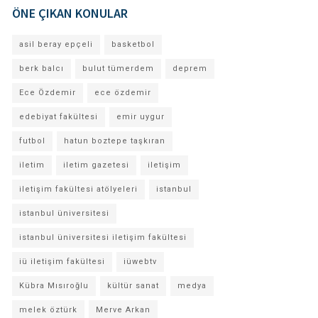
ÖNE ÇIKAN KONULAR
asil beray epçeli
basketbol
berk balcı
bulut tümerdem
deprem
Ece Özdemir
ece özdemir
edebiyat fakültesi
emir uygur
futbol
hatun boztepe taşkıran
iletim
iletim gazetesi
iletişim
iletişim fakültesi atölyeleri
istanbul
istanbul üniversitesi
istanbul üniversitesi iletişim fakültesi
iü iletişim fakültesi
iüwebtv
Kübra Mısıroğlu
kültür sanat
medya
melek öztürk
Merve Arkan