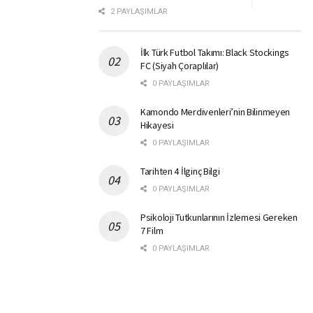
2 PAYLAŞIMLAR
İlk Türk Futbol Takımı: Black Stockings
FC (Siyah Çoraplılar)
0 PAYLAŞIMLAR
Kamondo Merdivenleri’nin Bilinmeyen
Hikayesi
0 PAYLAŞIMLAR
Tarihten 4 İlginç Bilgi
0 PAYLAŞIMLAR
Psikoloji Tutkunlarının İzlemesi Gereken
7 Film
0 PAYLAŞIMLAR