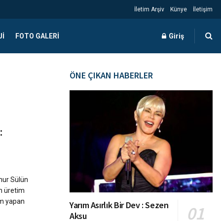
İletim Arşiv
Künye
İletişim
JI
FOTO GALERI
Giriş
ÖNE ÇIKAN HABERLER
:
nur Sülün
en üretim
rım yapan
Yarım Asırlık Bir Dev : Sezen
Aksu