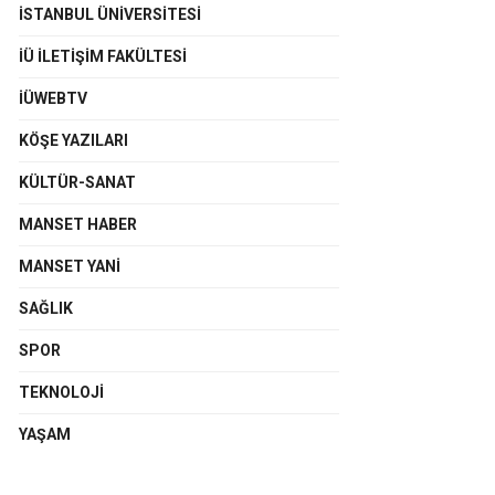
İSTANBUL ÜNIVERSITESI
İÜ İLETIŞIM FAKÜLTESI
İÜWEBTV
KÖŞE YAZILARI
KÜLTÜR-SANAT
MANSET HABER
MANSET YANI
SAĞLIK
SPOR
TEKNOLOJI
YAŞAM