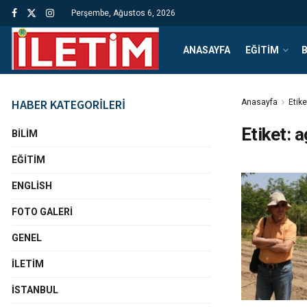
Perşembe, Ağustos 6, 2026
ANASAYFA
EĞITIM
B
HABER KATEGORİLERİ
Anasayfa
Etike
Etiket:
a
BILIM
EĞITIM
ENGLISH
FOTO GALERI
GENEL
İLETIM
İSTANBUL