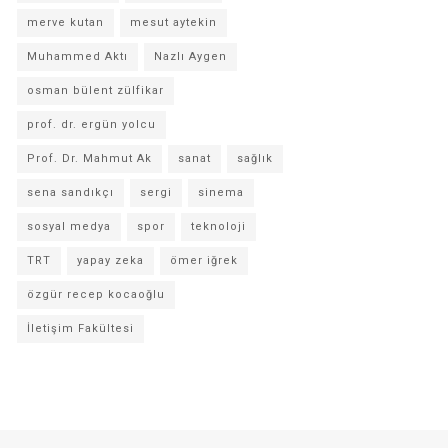
merve kutan
mesut aytekin
Muhammed Aktı
Nazlı Aygen
osman bülent zülfikar
prof. dr. ergün yolcu
Prof. Dr. Mahmut Ak
sanat
sağlık
sena sandıkçı
sergi
sinema
sosyal medya
spor
teknoloji
TRT
yapay zeka
ömer iğrek
özgür recep kocaoğlu
İletişim Fakültesi