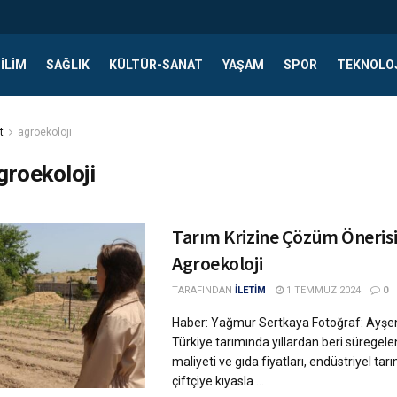
ILIM
SAĞLIK
KÜLTÜR-SANAT
YAŞAM
SPOR
TEKNOLO
t
agroekoloji
groekoloji
Tarım Krizine Çözüm Önerisi
Agroekoloji
TARAFINDAN
İLETİM
1 TEMMUZ 2024
0
Haber: Yağmur Sertkaya Fotoğraf: Ayşe
Türkiye tarımında yıllardan beri süregel
maliyeti ve gıda fiyatları, endüstriyel ta
çiftçiye kıyasla ...