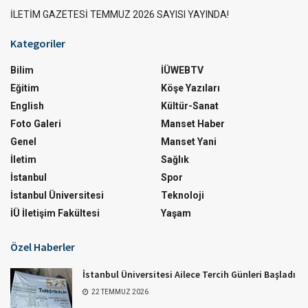
İLETİM GAZETESİ TEMMUZ 2026 SAYISI YAYINDA!
Kategoriler
Bilim
İÜWEBTV
Eğitim
Köşe Yazıları
English
Kültür-Sanat
Foto Galeri
Manset Haber
Genel
Manset Yani
İletim
Sağlık
İstanbul
Spor
İstanbul Üniversitesi
Teknoloji
İÜ İletişim Fakültesi
Yaşam
Özel Haberler
İstanbul Üniversitesi Ailece Tercih Günleri Başladı
22 TEMMUZ 2026