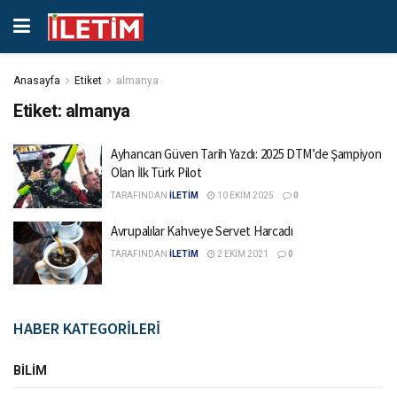
Anasayfa
Etiket
almanya
Etiket:
almanya
Ayhancan Güven Tarih Yazdı: 2025 DTM’de Şampiyon
Olan İlk Türk Pilot
TARAFINDAN
İLETİM
10 EKIM 2025
0
Avrupalılar Kahveye Servet Harcadı
TARAFINDAN
İLETİM
2 EKIM 2021
0
HABER KATEGORİLERİ
BILIM