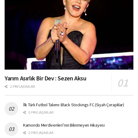
Yarım Asırlık Bir Dev : Sezen Aksu
2 PAYLAŞIMLAR
İlk Türk Futbol Takımı: Black Stockings FC (Siyah Çoraplılar)
0 PAYLAŞIMLAR
Kamondo Merdivenleri’nin Bilinmeyen Hikayesi
0 PAYLAŞIMLAR