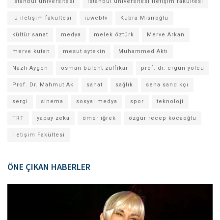
istanbul üniversitesi
istanbul üniversitesi iletişim fakültesi
iü iletişim fakültesi
iüwebtv
Kübra Mısıroğlu
kültür sanat
medya
melek öztürk
Merve Arkan
merve kutan
mesut aytekin
Muhammed Aktı
Nazlı Aygen
osman bülent zülfikar
prof. dr. ergün yolcu
Prof. Dr. Mahmut Ak
sanat
sağlık
sena sandıkçı
sergi
sinema
sosyal medya
spor
teknoloji
TRT
yapay zeka
ömer iğrek
özgür recep kocaoğlu
İletişim Fakültesi
ÖNE ÇIKAN HABERLER