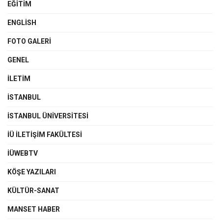
EĞITIM
ENGLISH
FOTO GALERI
GENEL
İLETIM
İSTANBUL
İSTANBUL ÜNIVERSITESI
İÜ İLETIŞIM FAKÜLTESI
İÜWEBTV
KÖŞE YAZILARI
KÜLTÜR-SANAT
MANSET HABER