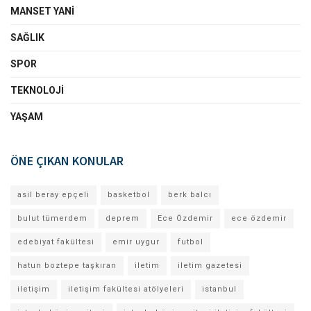
MANSET YANI
SAĞLIK
SPOR
TEKNOLOJI
YAŞAM
ÖNE ÇIKAN KONULAR
asil beray epçeli
basketbol
berk balcı
bulut tümerdem
deprem
Ece Özdemir
ece özdemir
edebiyat fakültesi
emir uygur
futbol
hatun boztepe taşkıran
iletim
iletim gazetesi
iletişim
iletişim fakültesi atölyeleri
istanbul