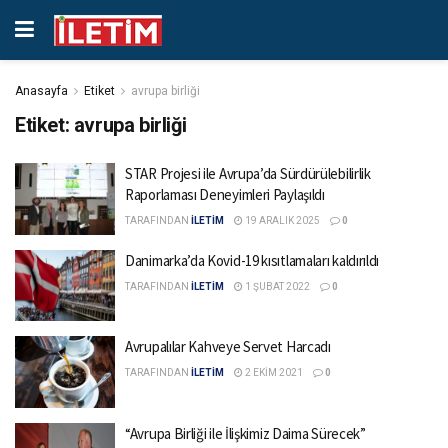
Anasayfa
Etiket
avrupa birliği
Etiket:
avrupa birliği
STAR Projesi ile Avrupa’da Sürdürülebilirlik
Raporlaması Deneyimleri Paylaşıldı
TARAFINDAN
İLETİM
19 ARALIK 2025
0
Danimarka’da Kovid-19 kısıtlamaları kaldırıldı
TARAFINDAN
İLETİM
1 ŞUBAT 2022
0
Avrupalılar Kahveye Servet Harcadı
TARAFINDAN
İLETİM
2 EKIM 2021
0
“Avrupa Birliği ile İlişkimiz Daima Sürecek”