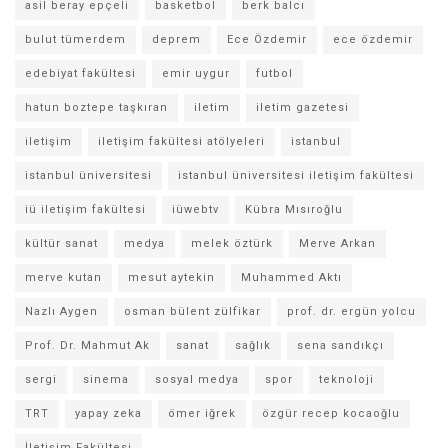
asil beray epçeli
basketbol
berk balcı
bulut tümerdem
deprem
Ece Özdemir
ece özdemir
edebiyat fakültesi
emir uygur
futbol
hatun boztepe taşkıran
iletim
iletim gazetesi
iletişim
iletişim fakültesi atölyeleri
istanbul
istanbul üniversitesi
istanbul üniversitesi iletişim fakültesi
iü iletişim fakültesi
iüwebtv
Kübra Mısıroğlu
kültür sanat
medya
melek öztürk
Merve Arkan
merve kutan
mesut aytekin
Muhammed Aktı
Nazlı Aygen
osman bülent zülfikar
prof. dr. ergün yolcu
Prof. Dr. Mahmut Ak
sanat
sağlık
sena sandıkçı
sergi
sinema
sosyal medya
spor
teknoloji
TRT
yapay zeka
ömer iğrek
özgür recep kocaoğlu
İletişim Fakültesi