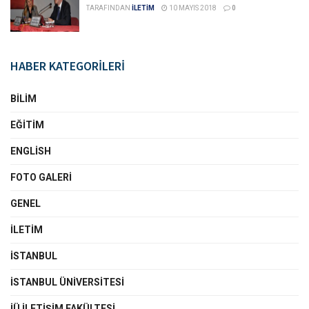
TARAFINDAN
İLETİM
10 MAYIS 2018
0
HABER KATEGORİLERİ
BILIM
EĞITIM
ENGLISH
FOTO GALERI
GENEL
İLETIM
İSTANBUL
İSTANBUL ÜNIVERSITESI
İÜ İLETIŞIM FAKÜLTESI