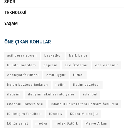
SPOR
TEKNOLOJI
YAŞAM
ÖNE ÇIKAN KONULAR
asil beray epçeli
basketbol
berk balcı
bulut tümerdem
deprem
Ece Özdemir
ece özdemir
edebiyat fakültesi
emir uygur
futbol
hatun boztepe taşkıran
iletim
iletim gazetesi
iletişim
iletişim fakültesi atölyeleri
istanbul
istanbul üniversitesi
istanbul üniversitesi iletişim fakültesi
iü iletişim fakültesi
iüwebtv
Kübra Mısıroğlu
kültür sanat
medya
melek öztürk
Merve Arkan