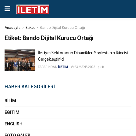
Anasayfa
Etiket
Bando Dijital Kurucu Ortağı
Etiket:
Bando Dijital Kurucu Ortağı
İletişim Sektörünün Dinamikleri Söyleşisinin İkincisi
Gerçekleştirildi
TARAFINDAN
İLETİM
23 MAYIS 2025
0
HABER KATEGORİLERİ
BILIM
EĞITIM
ENGLISH
FOTO GALERI