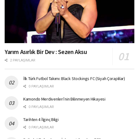
Yarım Asırlık Bir Dev : Sezen Aksu
2 PAYLAŞIMLAR
İlk Türk Futbol Takımı: Black Stockings FC (Siyah Çoraplılar)
0 PAYLAŞIMLAR
Kamondo Merdivenleri’nin Bilinmeyen Hikayesi
0 PAYLAŞIMLAR
Tarihten 4 İlginç Bilgi
0 PAYLAŞIMLAR