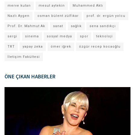
merve kutan
mesut aytekin
Muhammed Aktı
Nazlı Aygen
osman bülent zülfikar
prof. dr. ergün yolcu
Prof. Dr. Mahmut Ak
sanat
sağlık
sena sandıkçı
sergi
sinema
sosyal medya
spor
teknoloji
TRT
yapay zeka
ömer iğrek
özgür recep kocaoğlu
İletişim Fakültesi
ÖNE ÇIKAN HABERLER