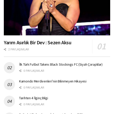
Yarım Asırlık Bir Dev : Sezen Aksu
2 PAYLAŞIMLAR
İlk Türk Futbol Takımı: Black Stockings FC (Siyah Çoraplılar)
0 PAYLAŞIMLAR
Kamondo Merdivenleri’nin Bilinmeyen Hikayesi
0 PAYLAŞIMLAR
Tarihten 4 İlginç Bilgi
0 PAYLAŞIMLAR