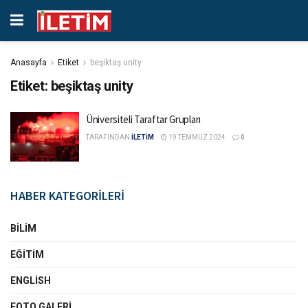
Anasayfa
Etiket
beşiktaş unity
Etiket:
beşiktaş unity
Üniversiteli Taraftar Grupları
TARAFINDAN
İLETİM
19 TEMMUZ 2024
0
HABER KATEGORİLERİ
BILIM
EĞITIM
ENGLISH
FOTO GALERI