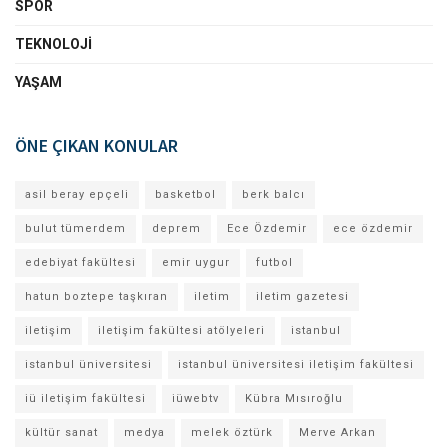
SPOR
TEKNOLOJI
YAŞAM
ÖNE ÇIKAN KONULAR
asil beray epçeli
basketbol
berk balcı
bulut tümerdem
deprem
Ece Özdemir
ece özdemir
edebiyat fakültesi
emir uygur
futbol
hatun boztepe taşkıran
iletim
iletim gazetesi
iletişim
iletişim fakültesi atölyeleri
istanbul
istanbul üniversitesi
istanbul üniversitesi iletişim fakültesi
iü iletişim fakültesi
iüwebtv
Kübra Mısıroğlu
kültür sanat
medya
melek öztürk
Merve Arkan