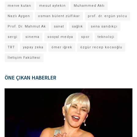
merve kutan
mesut aytekin
Muhammed Aktı
Nazlı Aygen
osman bülent zülfikar
prof. dr. ergün yolcu
Prof. Dr. Mahmut Ak
sanat
sağlık
sena sandıkçı
sergi
sinema
sosyal medya
spor
teknoloji
TRT
yapay zeka
ömer iğrek
özgür recep kocaoğlu
İletişim Fakültesi
ÖNE ÇIKAN HABERLER