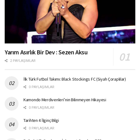
Yarım Asırlık Bir Dev : Sezen Aksu
2 PAYLAŞIMLAR
İlk Türk Futbol Takımı: Black Stockings FC (Siyah Çoraplılar)
0 PAYLAŞIMLAR
Kamondo Merdivenleri’nin Bilinmeyen Hikayesi
0 PAYLAŞIMLAR
Tarihten 4 İlginç Bilgi
0 PAYLAŞIMLAR