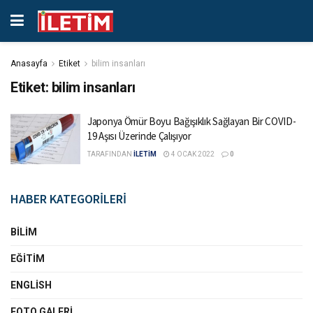
Anasayfa
Etiket
bilim insanları
Etiket:
bilim insanları
Japonya Ömür Boyu Bağışıklık Sağlayan Bir COVID-
19 Aşısı Üzerinde Çalışıyor
TARAFINDAN
İLETİM
4 OCAK 2022
0
HABER KATEGORİLERİ
BILIM
EĞITIM
ENGLISH
FOTO GALERI