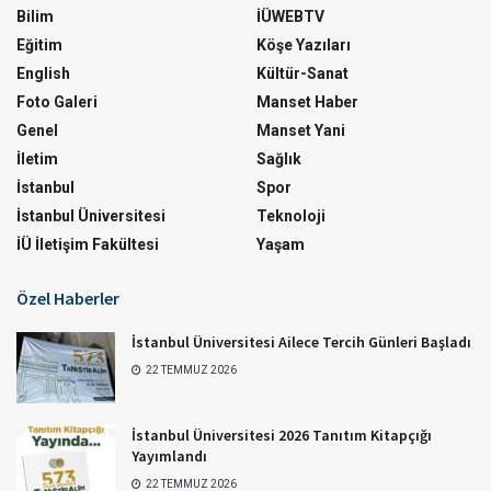
Bilim
İÜWEBTV
Eğitim
Köşe Yazıları
English
Kültür-Sanat
Foto Galeri
Manset Haber
Genel
Manset Yani
İletim
Sağlık
İstanbul
Spor
İstanbul Üniversitesi
Teknoloji
İÜ İletişim Fakültesi
Yaşam
Özel Haberler
İstanbul Üniversitesi Ailece Tercih Günleri Başladı
22 TEMMUZ 2026
İstanbul Üniversitesi 2026 Tanıtım Kitapçığı
Yayımlandı
22 TEMMUZ 2026