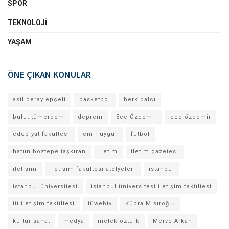
SPOR
TEKNOLOJI
YAŞAM
ÖNE ÇIKAN KONULAR
asil beray epçeli
basketbol
berk balcı
bulut tümerdem
deprem
Ece Özdemir
ece özdemir
edebiyat fakültesi
emir uygur
futbol
hatun boztepe taşkıran
iletim
iletim gazetesi
iletişim
iletişim fakültesi atölyeleri
istanbul
istanbul üniversitesi
istanbul üniversitesi iletişim fakültesi
iü iletişim fakültesi
iüwebtv
Kübra Mısıroğlu
kültür sanat
medya
melek öztürk
Merve Arkan