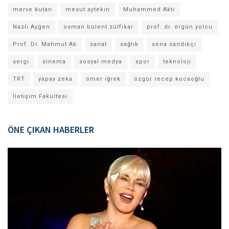
merve kutan
mesut aytekin
Muhammed Aktı
Nazlı Aygen
osman bülent zülfikar
prof. dr. ergün yolcu
Prof. Dr. Mahmut Ak
sanat
sağlık
sena sandıkçı
sergi
sinema
sosyal medya
spor
teknoloji
TRT
yapay zeka
ömer iğrek
özgür recep kocaoğlu
İletişim Fakültesi
ÖNE ÇIKAN HABERLER