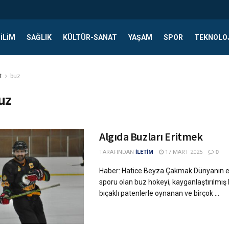
ILIM
SAĞLIK
KÜLTÜR-SANAT
YAŞAM
SPOR
TEKNOLO
t
buz
uz
Algıda Buzları Eritmek
TARAFINDAN
İLETİM
17 MART 2025
0
Haber: Hatice Beyza Çakmak Dünyanın en
sporu olan buz hokeyi, kayganlaştırılmış
bıçaklı patenlerle oynanan ve birçok ...