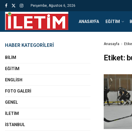
Perşembe, Ağustos 6, 2026
ANASAYFA
EĞITIM
B
HABER KATEGORİLERİ
Anasayfa
Etike
Etiket:
b
BILIM
EĞITIM
ENGLISH
FOTO GALERI
GENEL
İLETIM
İSTANBUL