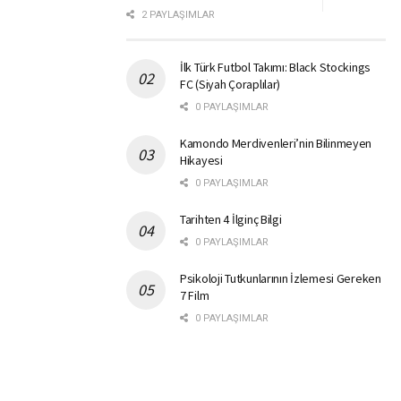
2 PAYLAŞIMLAR
İlk Türk Futbol Takımı: Black Stockings
FC (Siyah Çoraplılar)
0 PAYLAŞIMLAR
Kamondo Merdivenleri’nin Bilinmeyen
Hikayesi
0 PAYLAŞIMLAR
Tarihten 4 İlginç Bilgi
0 PAYLAŞIMLAR
Psikoloji Tutkunlarının İzlemesi Gereken
7 Film
0 PAYLAŞIMLAR