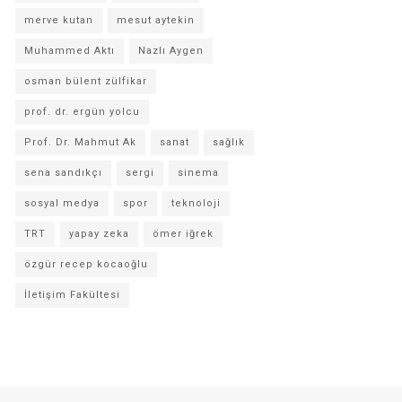
merve kutan
mesut aytekin
Muhammed Aktı
Nazlı Aygen
osman bülent zülfikar
prof. dr. ergün yolcu
Prof. Dr. Mahmut Ak
sanat
sağlık
sena sandıkçı
sergi
sinema
sosyal medya
spor
teknoloji
TRT
yapay zeka
ömer iğrek
özgür recep kocaoğlu
İletişim Fakültesi