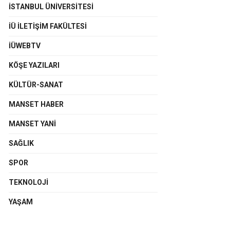
İSTANBUL ÜNIVERSITESI
İÜ İLETIŞIM FAKÜLTESI
İÜWEBTV
KÖŞE YAZILARI
KÜLTÜR-SANAT
MANSET HABER
MANSET YANI
SAĞLIK
SPOR
TEKNOLOJI
YAŞAM