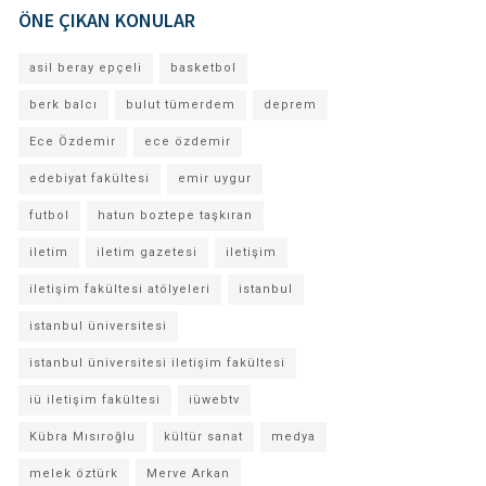
ÖNE ÇIKAN KONULAR
asil beray epçeli
basketbol
berk balcı
bulut tümerdem
deprem
Ece Özdemir
ece özdemir
edebiyat fakültesi
emir uygur
futbol
hatun boztepe taşkıran
iletim
iletim gazetesi
iletişim
iletişim fakültesi atölyeleri
istanbul
istanbul üniversitesi
istanbul üniversitesi iletişim fakültesi
iü iletişim fakültesi
iüwebtv
Kübra Mısıroğlu
kültür sanat
medya
melek öztürk
Merve Arkan