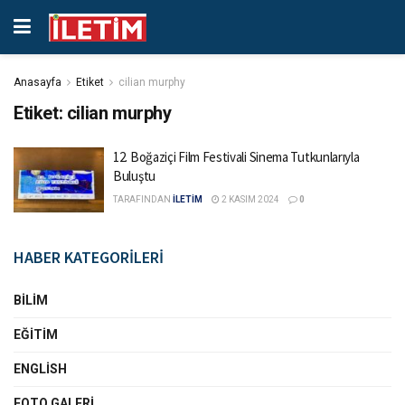
Anasayfa
Etiket
cilian murphy
Etiket:
cilian murphy
12. Boğaziçi Film Festivali Sinema Tutkunlarıyla
Buluştu
TARAFINDAN
İLETİM
2 KASIM 2024
0
HABER KATEGORİLERİ
BILIM
EĞITIM
ENGLISH
FOTO GALERI