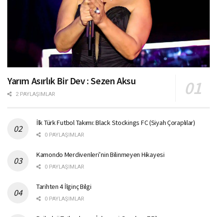
Yarım Asırlık Bir Dev : Sezen Aksu
2 PAYLAŞIMLAR
İlk Türk Futbol Takımı: Black Stockings FC (Siyah Çoraplılar)
0 PAYLAŞIMLAR
Kamondo Merdivenleri’nin Bilinmeyen Hikayesi
0 PAYLAŞIMLAR
Tarihten 4 İlginç Bilgi
0 PAYLAŞIMLAR