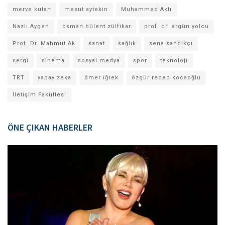
merve kutan
mesut aytekin
Muhammed Aktı
Nazlı Aygen
osman bülent zülfikar
prof. dr. ergün yolcu
Prof. Dr. Mahmut Ak
sanat
sağlık
sena sandıkçı
sergi
sinema
sosyal medya
spor
teknoloji
TRT
yapay zeka
ömer iğrek
özgür recep kocaoğlu
İletişim Fakültesi
ÖNE ÇIKAN HABERLER