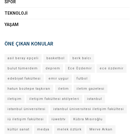
SPOR
TEKNOLOJI
YAŞAM
ÖNE ÇIKAN KONULAR
asil beray epçeli
basketbol
berk balcı
bulut tümerdem
deprem
Ece Özdemir
ece özdemir
edebiyat fakültesi
emir uygur
futbol
hatun boztepe taşkıran
iletim
iletim gazetesi
iletişim
iletişim fakültesi atölyeleri
istanbul
istanbul üniversitesi
istanbul üniversitesi iletişim fakültesi
iü iletişim fakültesi
iüwebtv
Kübra Mısıroğlu
kültür sanat
medya
melek öztürk
Merve Arkan