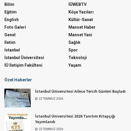
Bilim
İÜWEBTV
Eğitim
Köşe Yazıları
English
Kültür-Sanat
Foto Galeri
Manset Haber
Genel
Manset Yani
İletim
Sağlık
İstanbul
Spor
İstanbul Üniversitesi
Teknoloji
İÜ İletişim Fakültesi
Yaşam
Özel Haberler
İstanbul Üniversitesi Ailece Tercih Günleri Başladı
22 TEMMUZ 2026
İstanbul Üniversitesi 2026 Tanıtım Kitapçığı
Yayımlandı
22 TEMMUZ 2026