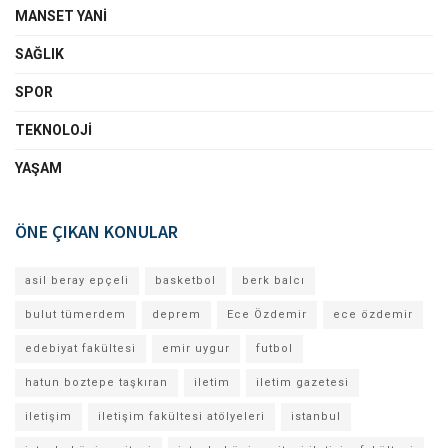
MANSET YANI
SAĞLIK
SPOR
TEKNOLOJI
YAŞAM
ÖNE ÇIKAN KONULAR
asil beray epçeli
basketbol
berk balcı
bulut tümerdem
deprem
Ece Özdemir
ece özdemir
edebiyat fakültesi
emir uygur
futbol
hatun boztepe taşkıran
iletim
iletim gazetesi
iletişim
iletişim fakültesi atölyeleri
istanbul