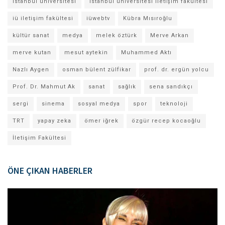
istanbul üniversitesi
istanbul üniversitesi iletişim fakültesi
iü iletişim fakültesi
iüwebtv
Kübra Mısıroğlu
kültür sanat
medya
melek öztürk
Merve Arkan
merve kutan
mesut aytekin
Muhammed Aktı
Nazlı Aygen
osman bülent zülfikar
prof. dr. ergün yolcu
Prof. Dr. Mahmut Ak
sanat
sağlık
sena sandıkçı
sergi
sinema
sosyal medya
spor
teknoloji
TRT
yapay zeka
ömer iğrek
özgür recep kocaoğlu
İletişim Fakültesi
ÖNE ÇIKAN HABERLER