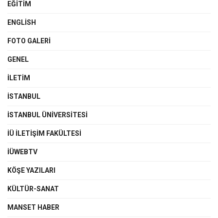
EĞITIM
ENGLISH
FOTO GALERI
GENEL
İLETIM
İSTANBUL
İSTANBUL ÜNIVERSITESI
İÜ İLETIŞIM FAKÜLTESI
İÜWEBTV
KÖŞE YAZILARI
KÜLTÜR-SANAT
MANSET HABER