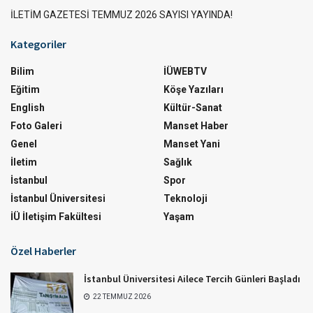
İLETİM GAZETESİ TEMMUZ 2026 SAYISI YAYINDA!
Kategoriler
Bilim
İÜWEBTV
Eğitim
Köşe Yazıları
English
Kültür-Sanat
Foto Galeri
Manset Haber
Genel
Manset Yani
İletim
Sağlık
İstanbul
Spor
İstanbul Üniversitesi
Teknoloji
İÜ İletişim Fakültesi
Yaşam
Özel Haberler
İstanbul Üniversitesi Ailece Tercih Günleri Başladı
22 TEMMUZ 2026