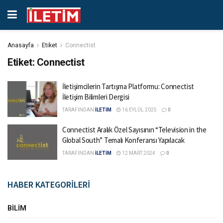
Anasayfa
Etiket
Connectist
Etiket:
Connectist
İletişimcilerin Tartışma Platformu: Connectist
İletişim Bilimleri Dergisi
TARAFINDAN
İLETİM
16 EYLÜL 2025
0
Connectist Aralık Özel Sayısının “Television in the
Global South” Temalı Konferansı Yapılacak
TARAFINDAN
İLETİM
12 MART 2024
0
HABER KATEGORİLERİ
BILIM