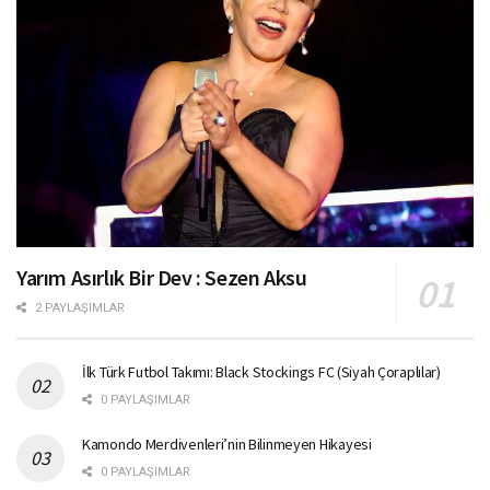
Yarım Asırlık Bir Dev : Sezen Aksu
2 PAYLAŞIMLAR
İlk Türk Futbol Takımı: Black Stockings FC (Siyah Çoraplılar)
0 PAYLAŞIMLAR
Kamondo Merdivenleri’nin Bilinmeyen Hikayesi
0 PAYLAŞIMLAR