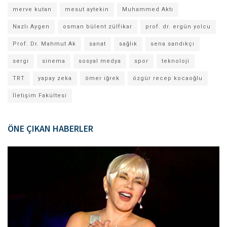
merve kutan
mesut aytekin
Muhammed Aktı
Nazlı Aygen
osman bülent zülfikar
prof. dr. ergün yolcu
Prof. Dr. Mahmut Ak
sanat
sağlık
sena sandıkçı
sergi
sinema
sosyal medya
spor
teknoloji
TRT
yapay zeka
ömer iğrek
özgür recep kocaoğlu
İletişim Fakültesi
ÖNE ÇIKAN HABERLER