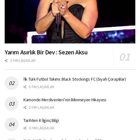
Yarım Asırlık Bir Dev : Sezen Aksu
2 PAYLAŞIMLAR
İlk Türk Futbol Takımı: Black Stockings FC (Siyah Çoraplılar)
0 PAYLAŞIMLAR
Kamondo Merdivenleri’nin Bilinmeyen Hikayesi
0 PAYLAŞIMLAR
Tarihten 4 İlginç Bilgi
0 PAYLAŞIMLAR