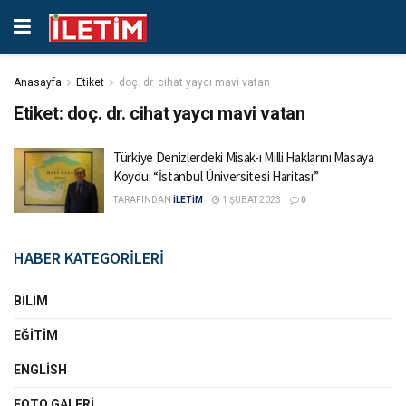
Anasayfa
Etiket
doç. dr. cihat yaycı mavi vatan
Etiket:
doç. dr. cihat yaycı mavi vatan
Türkiye Denizlerdeki Misak-ı Milli Haklarını Masaya
Koydu: “İstanbul Üniversitesi Haritası”
TARAFINDAN
İLETİM
1 ŞUBAT 2023
0
HABER KATEGORİLERİ
BILIM
EĞITIM
ENGLISH
FOTO GALERI