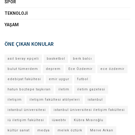
SPOR
TEKNOLOJI
YAŞAM
ÖNE ÇIKAN KONULAR
asil beray epçeli
basketbol
berk balcı
bulut tümerdem
deprem
Ece Özdemir
ece özdemir
edebiyat fakültesi
emir uygur
futbol
hatun boztepe taşkıran
iletim
iletim gazetesi
iletişim
iletişim fakültesi atölyeleri
istanbul
istanbul üniversitesi
istanbul üniversitesi iletişim fakültesi
iü iletişim fakültesi
iüwebtv
Kübra Mısıroğlu
kültür sanat
medya
melek öztürk
Merve Arkan