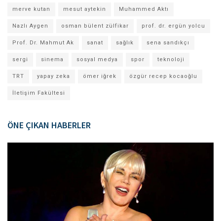
merve kutan
mesut aytekin
Muhammed Aktı
Nazlı Aygen
osman bülent zülfikar
prof. dr. ergün yolcu
Prof. Dr. Mahmut Ak
sanat
sağlık
sena sandıkçı
sergi
sinema
sosyal medya
spor
teknoloji
TRT
yapay zeka
ömer iğrek
özgür recep kocaoğlu
İletişim Fakültesi
ÖNE ÇIKAN HABERLER