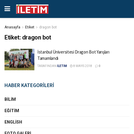
Anasayfa
Etiket
dragon bot
Etiket:
dragon bot
İstanbul Üniversitesi Dragon Bot Yarışları
Tamamlandı
TARAFINDAN
İLETİM
8 MAYIS 2018
0
HABER KATEGORİLERİ
BILIM
EĞITIM
ENGLISH
FOTO GALERI