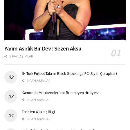
Yarım Asırlık Bir Dev : Sezen Aksu
2 PAYLAŞIMLAR
İlk Türk Futbol Takımı: Black Stockings FC (Siyah Çoraplılar)
0 PAYLAŞIMLAR
Kamondo Merdivenleri’nin Bilinmeyen Hikayesi
0 PAYLAŞIMLAR
Tarihten 4 İlginç Bilgi
0 PAYLAŞIMLAR