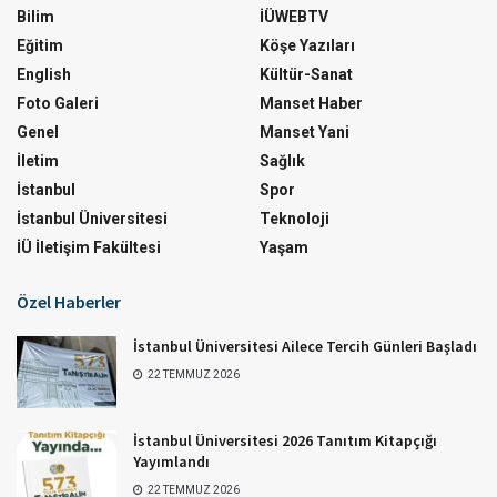
Bilim
İÜWEBTV
Eğitim
Köşe Yazıları
English
Kültür-Sanat
Foto Galeri
Manset Haber
Genel
Manset Yani
İletim
Sağlık
İstanbul
Spor
İstanbul Üniversitesi
Teknoloji
İÜ İletişim Fakültesi
Yaşam
Özel Haberler
İstanbul Üniversitesi Ailece Tercih Günleri Başladı
22 TEMMUZ 2026
İstanbul Üniversitesi 2026 Tanıtım Kitapçığı
Yayımlandı
22 TEMMUZ 2026