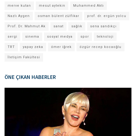
merve kutan
mesut aytekin
Muhammed Aktı
Nazlı Aygen
osman bülent zülfikar
prof. dr. ergün yolcu
Prof. Dr. Mahmut Ak
sanat
sağlık
sena sandıkçı
sergi
sinema
sosyal medya
spor
teknoloji
TRT
yapay zeka
ömer iğrek
özgür recep kocaoğlu
İletişim Fakültesi
ÖNE ÇIKAN HABERLER