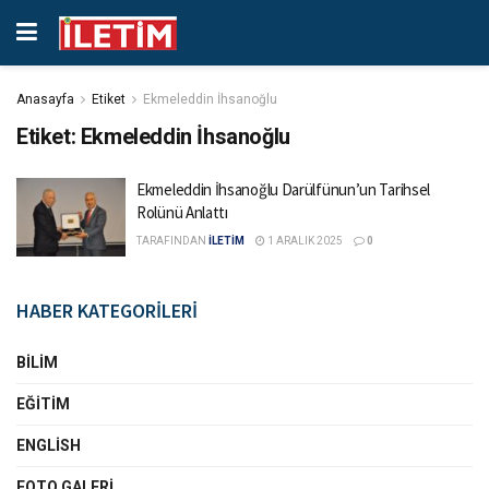
Anasayfa
Etiket
Ekmeleddin İhsanoğlu
Etiket:
Ekmeleddin İhsanoğlu
Ekmeleddin İhsanoğlu Darülfünun’un Tarihsel
Rolünü Anlattı
TARAFINDAN
İLETİM
1 ARALIK 2025
0
HABER KATEGORİLERİ
BILIM
EĞITIM
ENGLISH
FOTO GALERI