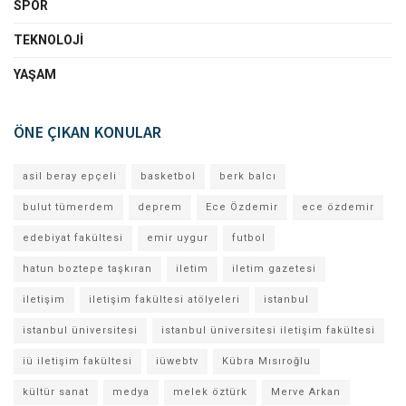
SPOR
TEKNOLOJI
YAŞAM
ÖNE ÇIKAN KONULAR
asil beray epçeli
basketbol
berk balcı
bulut tümerdem
deprem
Ece Özdemir
ece özdemir
edebiyat fakültesi
emir uygur
futbol
hatun boztepe taşkıran
iletim
iletim gazetesi
iletişim
iletişim fakültesi atölyeleri
istanbul
istanbul üniversitesi
istanbul üniversitesi iletişim fakültesi
iü iletişim fakültesi
iüwebtv
Kübra Mısıroğlu
kültür sanat
medya
melek öztürk
Merve Arkan