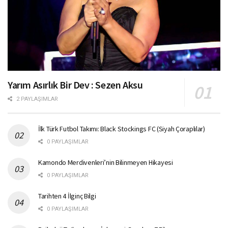
Yarım Asırlık Bir Dev : Sezen Aksu
2 PAYLAŞIMLAR
İlk Türk Futbol Takımı: Black Stockings FC (Siyah Çoraplılar)
0 PAYLAŞIMLAR
Kamondo Merdivenleri’nin Bilinmeyen Hikayesi
0 PAYLAŞIMLAR
Tarihten 4 İlginç Bilgi
0 PAYLAŞIMLAR