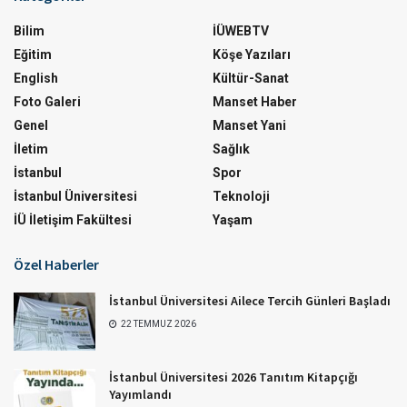
Bilim
İÜWEBTV
Eğitim
Köşe Yazıları
English
Kültür-Sanat
Foto Galeri
Manset Haber
Genel
Manset Yani
İletim
Sağlık
İstanbul
Spor
İstanbul Üniversitesi
Teknoloji
İÜ İletişim Fakültesi
Yaşam
Özel Haberler
İstanbul Üniversitesi Ailece Tercih Günleri Başladı
22 TEMMUZ 2026
İstanbul Üniversitesi 2026 Tanıtım Kitapçığı
Yayımlandı