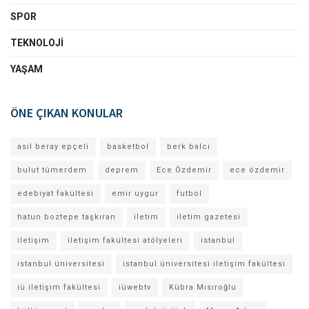
SPOR
TEKNOLOJI
YAŞAM
ÖNE ÇIKAN KONULAR
asil beray epçeli
basketbol
berk balcı
bulut tümerdem
deprem
Ece Özdemir
ece özdemir
edebiyat fakültesi
emir uygur
futbol
hatun boztepe taşkıran
iletim
iletim gazetesi
iletişim
iletişim fakültesi atölyeleri
istanbul
istanbul üniversitesi
istanbul üniversitesi iletişim fakültesi
iü iletişim fakültesi
iüwebtv
Kübra Mısıroğlu