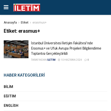
Anasayfa
Etiket
erasmus+
Etiket:
erasmus+
İstanbul Üniversitesi İletişim Fakültesi’nde
Erasmus+ ve Ufuk Avrupa Projeleri Bilgilendirme
Toplantısı Gerçekleştirildi
TARAFINDAN
İLETİM
10 HAZIRAN 2024
0
HABER KATEGORİLERİ
BILIM
EĞITIM
ENGLISH