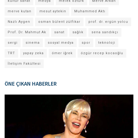
kültür sanat
medya
melek öztürk
Merve Arkan
merve kutan
mesut aytekin
Muhammed Aktı
Nazlı Aygen
osman bülent zülfikar
prof. dr. ergün yolcu
Prof. Dr. Mahmut Ak
sanat
sağlık
sena sandıkçı
sergi
sinema
sosyal medya
spor
teknoloji
TRT
yapay zeka
ömer iğrek
özgür recep kocaoğlu
İletişim Fakültesi
ÖNE ÇIKAN HABERLER