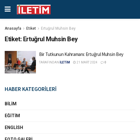
Anasayfa
Etiket
Ertuğrul Muhsin Bey
Etiket:
Ertuğrul Muhsin Bey
Bir Tutkunun Kahramanı: Ertuğrul Muhsin Bey
TARAFINDAN
İLETİM
21 MART 2024
0
HABER KATEGORİLERİ
BILIM
EĞITIM
ENGLISH
FOTO GALERI