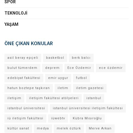
SPOR
TEKNOLOJI
YAŞAM
ÖNE ÇIKAN KONULAR
asil beray epçeli
basketbol
berk balcı
bulut tümerdem
deprem
Ece Özdemir
ece özdemir
edebiyat fakültesi
emir uygur
futbol
hatun boztepe taşkıran
iletim
iletim gazetesi
iletişim
iletişim fakültesi atölyeleri
istanbul
istanbul üniversitesi
istanbul üniversitesi iletişim fakültesi
iü iletişim fakültesi
iüwebtv
Kübra Mısıroğlu
kültür sanat
medya
melek öztürk
Merve Arkan