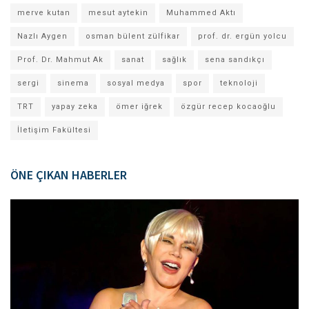
merve kutan
mesut aytekin
Muhammed Aktı
Nazlı Aygen
osman bülent zülfikar
prof. dr. ergün yolcu
Prof. Dr. Mahmut Ak
sanat
sağlık
sena sandıkçı
sergi
sinema
sosyal medya
spor
teknoloji
TRT
yapay zeka
ömer iğrek
özgür recep kocaoğlu
İletişim Fakültesi
ÖNE ÇIKAN HABERLER