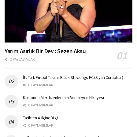
Yarım Asırlık Bir Dev : Sezen Aksu
2 PAYLAŞIMLAR
İlk Türk Futbol Takımı: Black Stockings FC (Siyah Çoraplılar)
0 PAYLAŞIMLAR
Kamondo Merdivenleri’nin Bilinmeyen Hikayesi
0 PAYLAŞIMLAR
Tarihten 4 İlginç Bilgi
0 PAYLAŞIMLAR