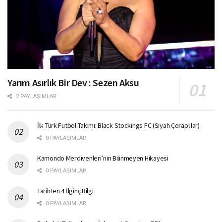
Yarım Asırlık Bir Dev : Sezen Aksu
2 PAYLAŞIMLAR
İlk Türk Futbol Takımı: Black Stockings FC (Siyah Çoraplılar)
0 PAYLAŞIMLAR
Kamondo Merdivenleri’nin Bilinmeyen Hikayesi
0 PAYLAŞIMLAR
Tarihten 4 İlginç Bilgi
0 PAYLAŞIMLAR