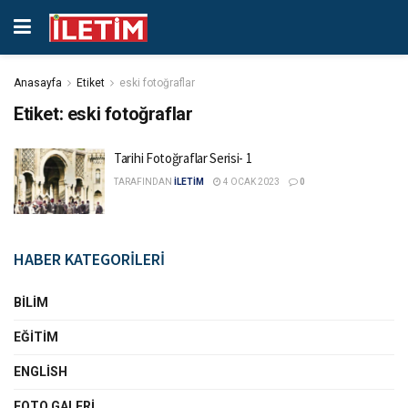
Anasayfa
Etiket
eski fotoğraflar
Etiket:
eski fotoğraflar
Tarihi Fotoğraflar Serisi- 1
TARAFINDAN
İLETİM
4 OCAK 2023
0
HABER KATEGORİLERİ
BILIM
EĞITIM
ENGLISH
FOTO GALERI