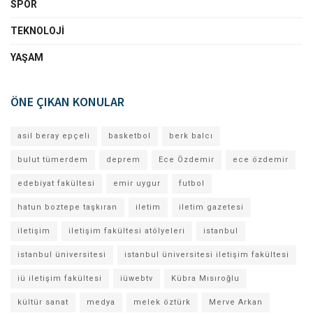
SPOR
TEKNOLOJI
YAŞAM
ÖNE ÇIKAN KONULAR
asil beray epçeli
basketbol
berk balcı
bulut tümerdem
deprem
Ece Özdemir
ece özdemir
edebiyat fakültesi
emir uygur
futbol
hatun boztepe taşkıran
iletim
iletim gazetesi
iletişim
iletişim fakültesi atölyeleri
istanbul
istanbul üniversitesi
istanbul üniversitesi iletişim fakültesi
iü iletişim fakültesi
iüwebtv
Kübra Mısıroğlu
kültür sanat
medya
melek öztürk
Merve Arkan