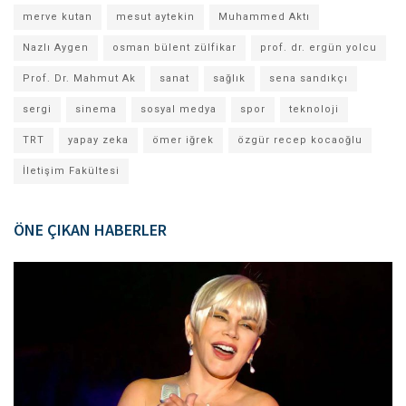
merve kutan
mesut aytekin
Muhammed Aktı
Nazlı Aygen
osman bülent zülfikar
prof. dr. ergün yolcu
Prof. Dr. Mahmut Ak
sanat
sağlık
sena sandıkçı
sergi
sinema
sosyal medya
spor
teknoloji
TRT
yapay zeka
ömer iğrek
özgür recep kocaoğlu
İletişim Fakültesi
ÖNE ÇIKAN HABERLER