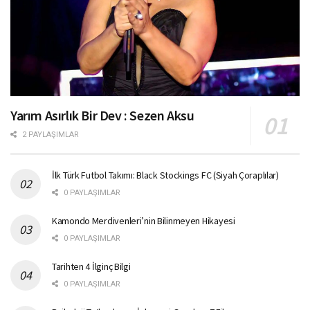
Yarım Asırlık Bir Dev : Sezen Aksu
2 PAYLAŞIMLAR
İlk Türk Futbol Takımı: Black Stockings FC (Siyah Çoraplılar)
0 PAYLAŞIMLAR
Kamondo Merdivenleri’nin Bilinmeyen Hikayesi
0 PAYLAŞIMLAR
Tarihten 4 İlginç Bilgi
0 PAYLAŞIMLAR