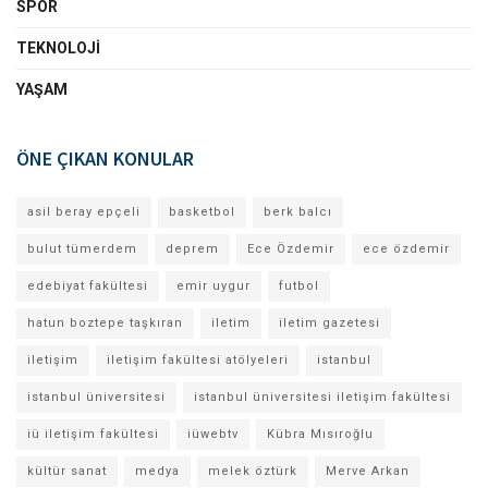
SPOR
TEKNOLOJI
YAŞAM
ÖNE ÇIKAN KONULAR
asil beray epçeli
basketbol
berk balcı
bulut tümerdem
deprem
Ece Özdemir
ece özdemir
edebiyat fakültesi
emir uygur
futbol
hatun boztepe taşkıran
iletim
iletim gazetesi
iletişim
iletişim fakültesi atölyeleri
istanbul
istanbul üniversitesi
istanbul üniversitesi iletişim fakültesi
iü iletişim fakültesi
iüwebtv
Kübra Mısıroğlu
kültür sanat
medya
melek öztürk
Merve Arkan