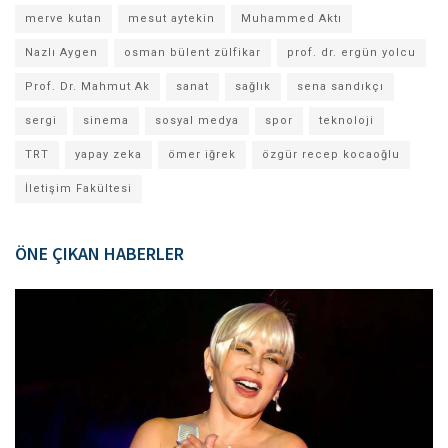
merve kutan
mesut aytekin
Muhammed Aktı
Nazlı Aygen
osman bülent zülfikar
prof. dr. ergün yolcu
Prof. Dr. Mahmut Ak
sanat
sağlık
sena sandıkçı
sergi
sinema
sosyal medya
spor
teknoloji
TRT
yapay zeka
ömer iğrek
özgür recep kocaoğlu
İletişim Fakültesi
ÖNE ÇIKAN HABERLER