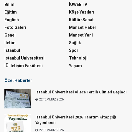
Bilim
İÜWEBTV
Eğitim
Köşe Yazıları
English
Kültür-Sanat
Foto Galeri
Manset Haber
Genel
Manset Yani
İletim
Sağlık
İstanbul
Spor
İstanbul Üniversitesi
Teknoloji
İÜ İletişim Fakültesi
Yaşam
Özel Haberler
İstanbul Üniversitesi Ailece Tercih Günleri Başladı
22 TEMMUZ 2026
İstanbul Üniversitesi 2026 Tanıtım Kitapçığı
Yayımlandı
22 TEMMUZ 2026