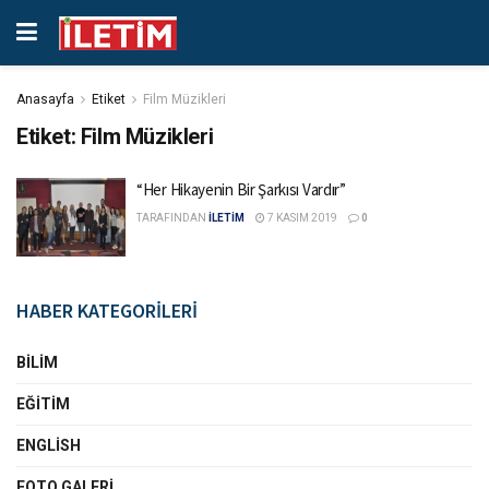
Anasayfa
Etiket
Film Müzikleri
Etiket:
Film Müzikleri
“Her Hikayenin Bir Şarkısı Vardır”
TARAFINDAN
İLETİM
7 KASIM 2019
0
HABER KATEGORİLERİ
BILIM
EĞITIM
ENGLISH
FOTO GALERI