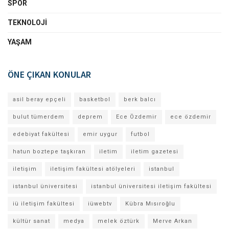
SPOR
TEKNOLOJI
YAŞAM
ÖNE ÇIKAN KONULAR
asil beray epçeli
basketbol
berk balcı
bulut tümerdem
deprem
Ece Özdemir
ece özdemir
edebiyat fakültesi
emir uygur
futbol
hatun boztepe taşkıran
iletim
iletim gazetesi
iletişim
iletişim fakültesi atölyeleri
istanbul
istanbul üniversitesi
istanbul üniversitesi iletişim fakültesi
iü iletişim fakültesi
iüwebtv
Kübra Mısıroğlu
kültür sanat
medya
melek öztürk
Merve Arkan