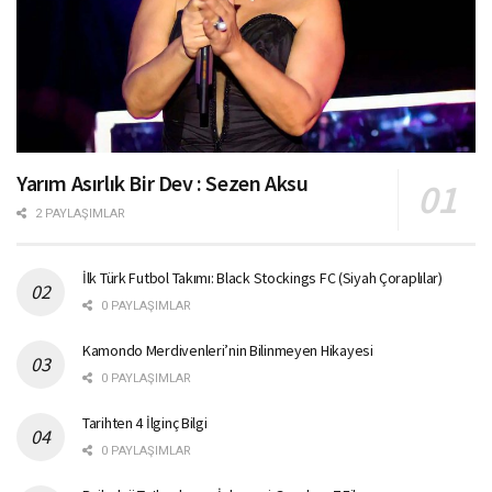
Yarım Asırlık Bir Dev : Sezen Aksu
2 PAYLAŞIMLAR
İlk Türk Futbol Takımı: Black Stockings FC (Siyah Çoraplılar)
0 PAYLAŞIMLAR
Kamondo Merdivenleri’nin Bilinmeyen Hikayesi
0 PAYLAŞIMLAR
Tarihten 4 İlginç Bilgi
0 PAYLAŞIMLAR