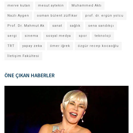
merve kutan
mesut aytekin
Muhammed Aktı
Nazlı Aygen
osman bülent zülfikar
prof. dr. ergün yolcu
Prof. Dr. Mahmut Ak
sanat
sağlık
sena sandıkçı
sergi
sinema
sosyal medya
spor
teknoloji
TRT
yapay zeka
ömer iğrek
özgür recep kocaoğlu
İletişim Fakültesi
ÖNE ÇIKAN HABERLER