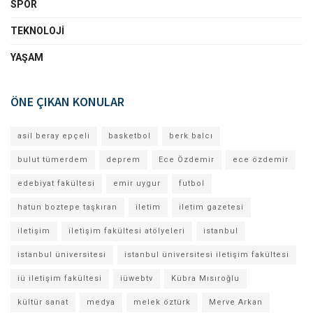
SPOR
TEKNOLOJI
YAŞAM
ÖNE ÇIKAN KONULAR
asil beray epçeli
basketbol
berk balcı
bulut tümerdem
deprem
Ece Özdemir
ece özdemir
edebiyat fakültesi
emir uygur
futbol
hatun boztepe taşkıran
iletim
iletim gazetesi
iletişim
iletişim fakültesi atölyeleri
istanbul
istanbul üniversitesi
istanbul üniversitesi iletişim fakültesi
iü iletişim fakültesi
iüwebtv
Kübra Mısıroğlu
kültür sanat
medya
melek öztürk
Merve Arkan