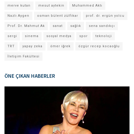
merve kutan
mesut aytekin
Muhammed Aktı
Nazlı Aygen
osman bülent zülfikar
prof. dr. ergün yolcu
Prof. Dr. Mahmut Ak
sanat
sağlık
sena sandıkçı
sergi
sinema
sosyal medya
spor
teknoloji
TRT
yapay zeka
ömer iğrek
özgür recep kocaoğlu
İletişim Fakültesi
ÖNE ÇIKAN HABERLER