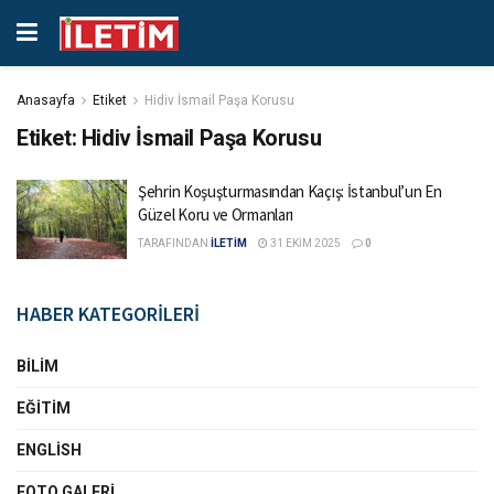
Anasayfa
Etiket
Hidiv İsmail Paşa Korusu
Etiket:
Hidiv İsmail Paşa Korusu
Şehrin Koşuşturmasından Kaçış: İstanbul’un En
Güzel Koru ve Ormanları
TARAFINDAN
İLETİM
31 EKIM 2025
0
HABER KATEGORİLERİ
BILIM
EĞITIM
ENGLISH
FOTO GALERI