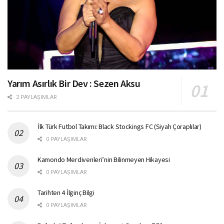
Yarım Asırlık Bir Dev : Sezen Aksu
2 PAYLAŞIMLAR
İlk Türk Futbol Takımı: Black Stockings FC (Siyah Çoraplılar)
0 PAYLAŞIMLAR
Kamondo Merdivenleri’nin Bilinmeyen Hikayesi
0 PAYLAŞIMLAR
Tarihten 4 İlginç Bilgi
0 PAYLAŞIMLAR