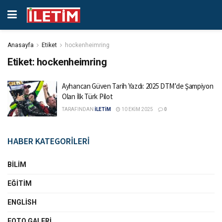
Anasayfa
Etiket
hockenheimring
Etiket:
hockenheimring
Ayhancan Güven Tarih Yazdı: 2025 DTM’de Şampiyon
Olan İlk Türk Pilot
TARAFINDAN
İLETİM
10 EKIM 2025
0
HABER KATEGORİLERİ
BILIM
EĞITIM
ENGLISH
FOTO GALERI