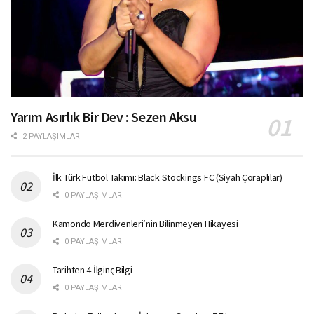
Yarım Asırlık Bir Dev : Sezen Aksu
2 PAYLAŞIMLAR
İlk Türk Futbol Takımı: Black Stockings FC (Siyah Çoraplılar)
0 PAYLAŞIMLAR
Kamondo Merdivenleri’nin Bilinmeyen Hikayesi
0 PAYLAŞIMLAR
Tarihten 4 İlginç Bilgi
0 PAYLAŞIMLAR