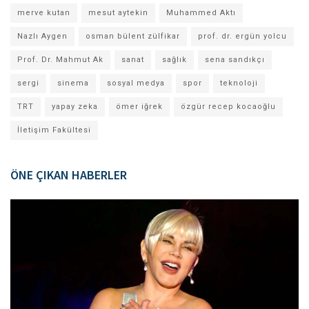
merve kutan
mesut aytekin
Muhammed Aktı
Nazlı Aygen
osman bülent zülfikar
prof. dr. ergün yolcu
Prof. Dr. Mahmut Ak
sanat
sağlık
sena sandıkçı
sergi
sinema
sosyal medya
spor
teknoloji
TRT
yapay zeka
ömer iğrek
özgür recep kocaoğlu
İletişim Fakültesi
ÖNE ÇIKAN HABERLER