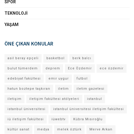
SPOR
TEKNOLOJI
YAŞAM
ÖNE ÇIKAN KONULAR
asil beray epçeli
basketbol
berk balcı
bulut tümerdem
deprem
Ece Özdemir
ece özdemir
edebiyat fakültesi
emir uygur
futbol
hatun boztepe taşkıran
iletim
iletim gazetesi
iletişim
iletişim fakültesi atölyeleri
istanbul
istanbul üniversitesi
istanbul üniversitesi iletişim fakültesi
iü iletişim fakültesi
iüwebtv
Kübra Mısıroğlu
kültür sanat
medya
melek öztürk
Merve Arkan