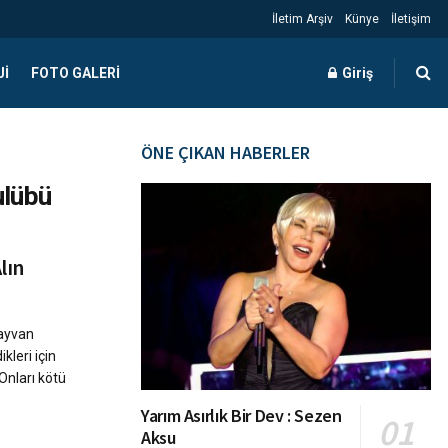
İletim Arşiv
Künye
İletişim
JI
FOTO GALERI
Giriş
ÖNE ÇIKAN HABERLER
ulübü
lın
hayvan
kleri için
Onları kötü
Yarım Asırlık Bir Dev : Sezen
Aksu