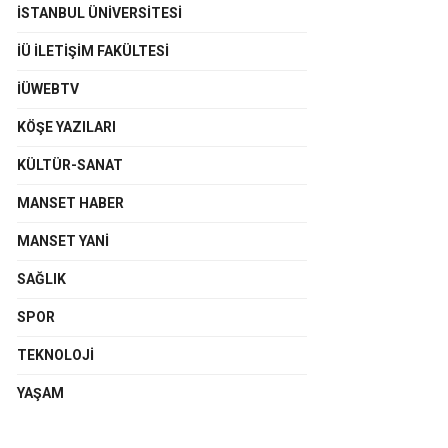
İSTANBUL ÜNIVERSITESI
İÜ İLETIŞIM FAKÜLTESI
İÜWEBTV
KÖŞE YAZILARI
KÜLTÜR-SANAT
MANSET HABER
MANSET YANI
SAĞLIK
SPOR
TEKNOLOJI
YAŞAM