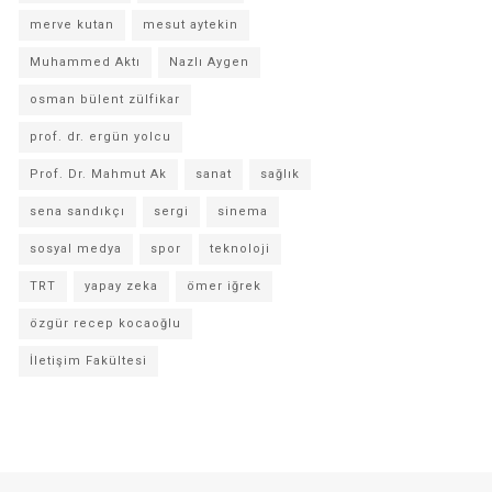
merve kutan
mesut aytekin
Muhammed Aktı
Nazlı Aygen
osman bülent zülfikar
prof. dr. ergün yolcu
Prof. Dr. Mahmut Ak
sanat
sağlık
sena sandıkçı
sergi
sinema
sosyal medya
spor
teknoloji
TRT
yapay zeka
ömer iğrek
özgür recep kocaoğlu
İletişim Fakültesi