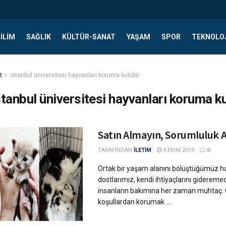
ILIM
SAĞLIK
KÜLTÜR-SANAT
YAŞAM
SPOR
TEKNOLO
t
istanbul üniversitesi hayvanları koruma kulübü
stanbul üniversitesi hayvanları koruma k
Satın Almayın, Sorumluluk A
TARAFINDAN
İLETİM
4 EKIM 2019
0
Ortak bir yaşam alanını bölüştüğümüz 
dostlarımız, kendi ihtiyaçlarını gideremedi
insanların bakımına her zaman muhtaç. 
koşullardan korumak ...