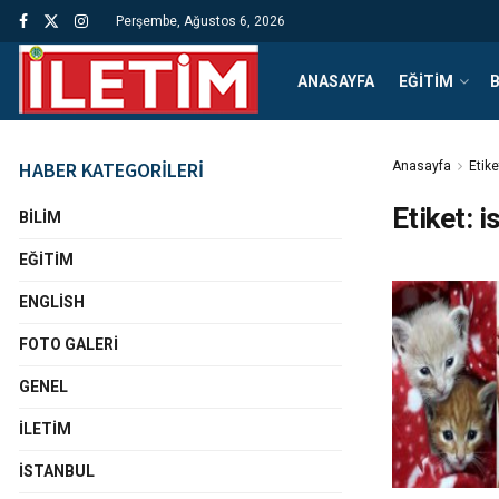
Perşembe, Ağustos 6, 2026
ANASAYFA
EĞITIM
B
HABER KATEGORİLERİ
Anasayfa
Etike
Etiket:
i
BILIM
EĞITIM
ENGLISH
FOTO GALERI
GENEL
İLETIM
İSTANBUL