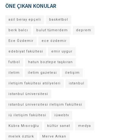
ÖNE ÇIKAN KONULAR
asil beray epçeli
basketbol
berk balcı
bulut tümerdem
deprem
Ece Özdemir
ece özdemir
edebiyat fakültesi
emir uygur
futbol
hatun boztepe taşkıran
iletim
iletim gazetesi
iletişim
iletişim fakültesi atölyeleri
istanbul
istanbul üniversitesi
istanbul üniversitesi iletişim fakültesi
iü iletişim fakültesi
iüwebtv
Kübra Mısıroğlu
kültür sanat
medya
melek öztürk
Merve Arkan