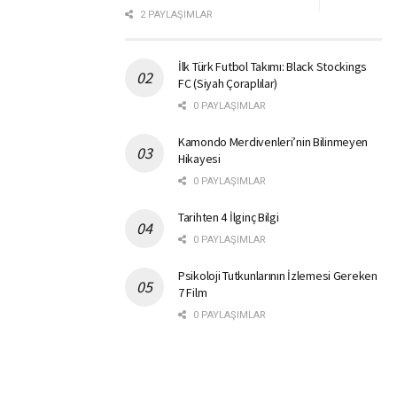
2 PAYLAŞIMLAR
İlk Türk Futbol Takımı: Black Stockings
FC (Siyah Çoraplılar)
0 PAYLAŞIMLAR
Kamondo Merdivenleri’nin Bilinmeyen
Hikayesi
0 PAYLAŞIMLAR
Tarihten 4 İlginç Bilgi
0 PAYLAŞIMLAR
Psikoloji Tutkunlarının İzlemesi Gereken
7 Film
0 PAYLAŞIMLAR