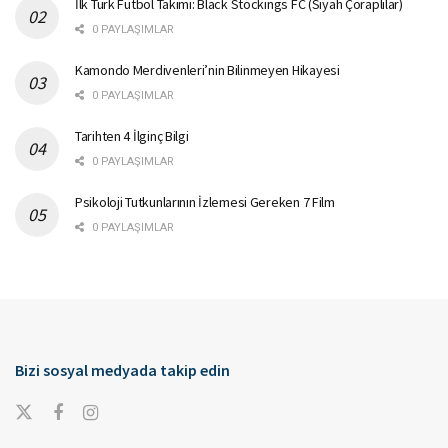
İlk Türk Futbol Takımı: Black Stockings FC (Siyah Çoraplılar)
0 PAYLAŞIMLAR
Kamondo Merdivenleri’nin Bilinmeyen Hikayesi
0 PAYLAŞIMLAR
Tarihten 4 İlginç Bilgi
0 PAYLAŞIMLAR
Psikoloji Tutkunlarının İzlemesi Gereken 7 Film
0 PAYLAŞIMLAR
Bizi sosyal medyada takip edin