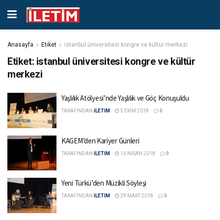
Anasayfa
Etiket
istanbul üniversitesi kongre ve kültür merkezi
Etiket:
istanbul üniversitesi kongre ve kültür
merkezi
Yaşlılık Atölyesi’nde Yaşlılık ve Göç Konuşuldu
TARAFINDAN
İLETİM
5 EKIM 2018
0
KAGEM’den Kariyer Günleri
TARAFINDAN
İLETİM
16 NISAN 2018
0
Yeni Türkü’den Müzikli Söyleşi
TARAFINDAN
İLETİM
29 MART 2018
0