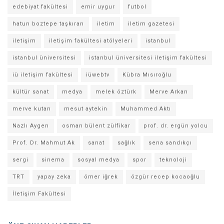
edebiyat fakültesi
emir uygur
futbol
hatun boztepe taşkıran
iletim
iletim gazetesi
iletişim
iletişim fakültesi atölyeleri
istanbul
istanbul üniversitesi
istanbul üniversitesi iletişim fakültesi
iü iletişim fakültesi
iüwebtv
Kübra Mısıroğlu
kültür sanat
medya
melek öztürk
Merve Arkan
merve kutan
mesut aytekin
Muhammed Aktı
Nazlı Aygen
osman bülent zülfikar
prof. dr. ergün yolcu
Prof. Dr. Mahmut Ak
sanat
sağlık
sena sandıkçı
sergi
sinema
sosyal medya
spor
teknoloji
TRT
yapay zeka
ömer iğrek
özgür recep kocaoğlu
İletişim Fakültesi