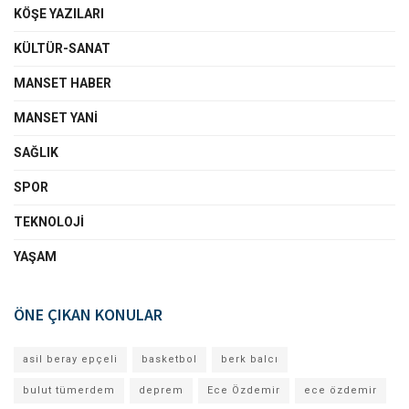
KÖŞE YAZILARI
KÜLTÜR-SANAT
MANSET HABER
MANSET YANI
SAĞLIK
SPOR
TEKNOLOJI
YAŞAM
ÖNE ÇIKAN KONULAR
asil beray epçeli
basketbol
berk balcı
bulut tümerdem
deprem
Ece Özdemir
ece özdemir