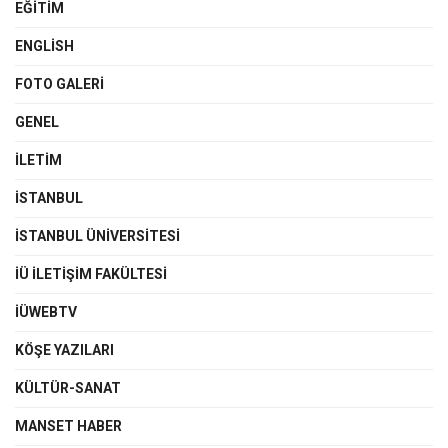
EĞITIM
ENGLISH
FOTO GALERI
GENEL
İLETIM
İSTANBUL
İSTANBUL ÜNIVERSITESI
İÜ İLETIŞIM FAKÜLTESI
İÜWEBTV
KÖŞE YAZILARI
KÜLTÜR-SANAT
MANSET HABER