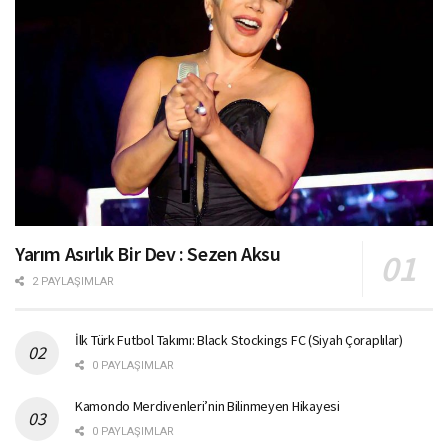
Yarım Asırlık Bir Dev : Sezen Aksu
2 PAYLAŞIMLAR
İlk Türk Futbol Takımı: Black Stockings FC (Siyah Çoraplılar)
0 PAYLAŞIMLAR
Kamondo Merdivenleri’nin Bilinmeyen Hikayesi
0 PAYLAŞIMLAR