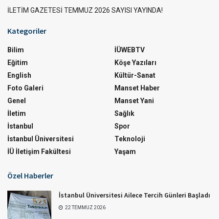
İLETİM GAZETESİ TEMMUZ 2026 SAYISI YAYINDA!
Kategoriler
Bilim
İÜWEBTV
Eğitim
Köşe Yazıları
English
Kültür-Sanat
Foto Galeri
Manset Haber
Genel
Manset Yani
İletim
Sağlık
İstanbul
Spor
İstanbul Üniversitesi
Teknoloji
İÜ İletişim Fakültesi
Yaşam
Özel Haberler
İstanbul Üniversitesi Ailece Tercih Günleri Başladı
22 TEMMUZ 2026