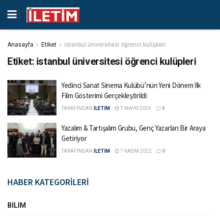
Anasayfa
Etiket
istanbul üniversitesi öğrenci kulüpleri
Etiket:
istanbul üniversitesi öğrenci kulüpleri
Yedinci Sanat Sinema Kulübü’nün Yeni Dönem İlk
Film Gösterimi Gerçekleştirildi
TARAFINDAN
İLETİM
7 MAYIS 2024
0
Yazalım & Tartışalım Grubu, Genç Yazarları Bir Araya
Getiriyor
TARAFINDAN
İLETİM
7 KASIM 2022
0
HABER KATEGORİLERİ
BILIM