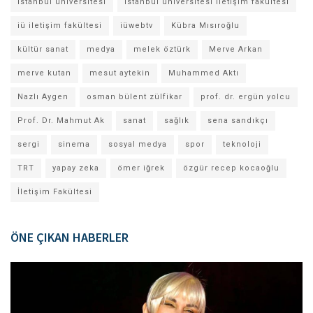
istanbul üniversitesi
istanbul üniversitesi iletişim fakültesi
iü iletişim fakültesi
iüwebtv
Kübra Mısıroğlu
kültür sanat
medya
melek öztürk
Merve Arkan
merve kutan
mesut aytekin
Muhammed Aktı
Nazlı Aygen
osman bülent zülfikar
prof. dr. ergün yolcu
Prof. Dr. Mahmut Ak
sanat
sağlık
sena sandıkçı
sergi
sinema
sosyal medya
spor
teknoloji
TRT
yapay zeka
ömer iğrek
özgür recep kocaoğlu
İletişim Fakültesi
ÖNE ÇIKAN HABERLER