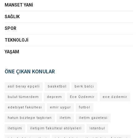
MANSET YANI
SAĞLIK
SPOR
TEKNOLOJI
YAŞAM
ÖNE ÇIKAN KONULAR
asil beray epçeli
basketbol
berk balcı
bulut tümerdem
deprem
Ece Özdemir
ece özdemir
edebiyat fakültesi
emir uygur
futbol
hatun boztepe taşkıran
iletim
iletim gazetesi
iletişim
iletişim fakültesi atölyeleri
istanbul