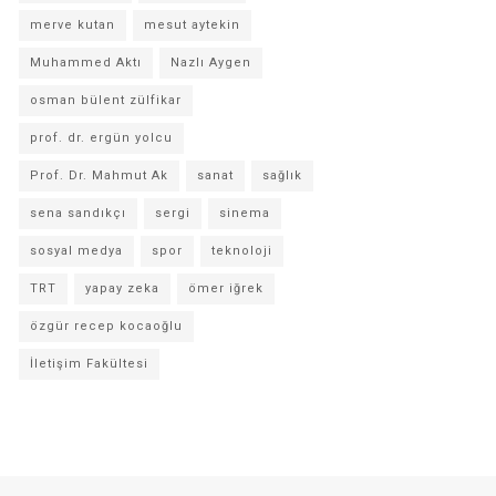
merve kutan
mesut aytekin
Muhammed Aktı
Nazlı Aygen
osman bülent zülfikar
prof. dr. ergün yolcu
Prof. Dr. Mahmut Ak
sanat
sağlık
sena sandıkçı
sergi
sinema
sosyal medya
spor
teknoloji
TRT
yapay zeka
ömer iğrek
özgür recep kocaoğlu
İletişim Fakültesi