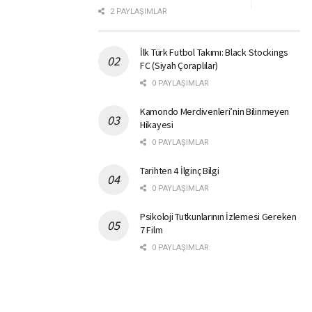
2 PAYLAŞIMLAR
İlk Türk Futbol Takımı: Black Stockings
FC (Siyah Çoraplılar)
0 PAYLAŞIMLAR
Kamondo Merdivenleri’nin Bilinmeyen
Hikayesi
0 PAYLAŞIMLAR
Tarihten 4 İlginç Bilgi
0 PAYLAŞIMLAR
Psikoloji Tutkunlarının İzlemesi Gereken
7 Film
0 PAYLAŞIMLAR