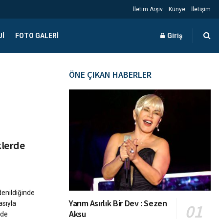
İletim Arşiv
Künye
İletişim
JI
FOTO GALERI
Giriş
ÖNE ÇIKAN HABERLER
klerde
denildiğinde
Yarım Asırlık Bir Dev : Sezen
asıyla
Aksu
lde