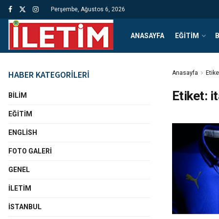
Perşembe, Ağustos 6, 2026
ANASAYFA
EĞITIM
B
HABER KATEGORİLERİ
Anasayfa
Etike
Etiket:
i
BILIM
EĞITIM
ENGLISH
FOTO GALERI
GENEL
İLETIM
İSTANBUL