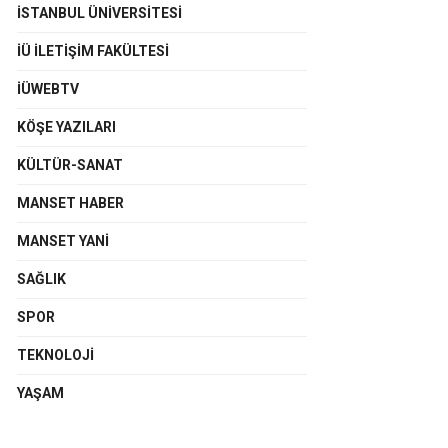
İSTANBUL ÜNIVERSITESI
İÜ İLETIŞIM FAKÜLTESI
İÜWEBTV
KÖŞE YAZILARI
KÜLTÜR-SANAT
MANSET HABER
MANSET YANI
SAĞLIK
SPOR
TEKNOLOJI
YAŞAM