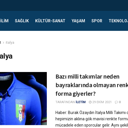
ILIM
SAĞLIK
KÜLTÜR-SANAT
YAŞAM
SPOR
TEKNOLO
t
italya
talya
Bazı milli takımlar neden
bayraklarında olmayan ren
forma giyerler?
TARAFINDAN
İLETİM
29 EKIM 2021
0
Haber: Burak Özaydın İtalya Milli Takımı 
hepimizin aklına gök mavisi renkte form
mücadele eden sporcular gelir. Aynı şeki