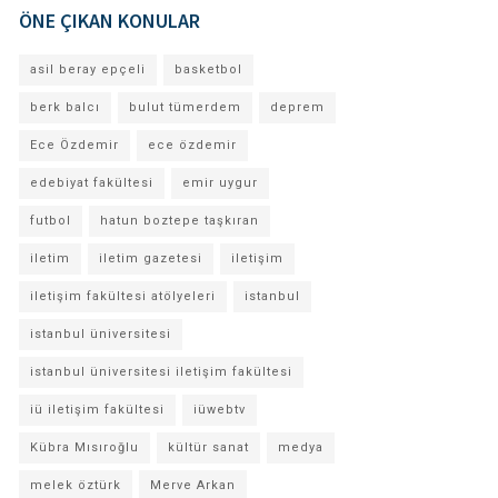
ÖNE ÇIKAN KONULAR
asil beray epçeli
basketbol
berk balcı
bulut tümerdem
deprem
Ece Özdemir
ece özdemir
edebiyat fakültesi
emir uygur
futbol
hatun boztepe taşkıran
iletim
iletim gazetesi
iletişim
iletişim fakültesi atölyeleri
istanbul
istanbul üniversitesi
istanbul üniversitesi iletişim fakültesi
iü iletişim fakültesi
iüwebtv
Kübra Mısıroğlu
kültür sanat
medya
melek öztürk
Merve Arkan