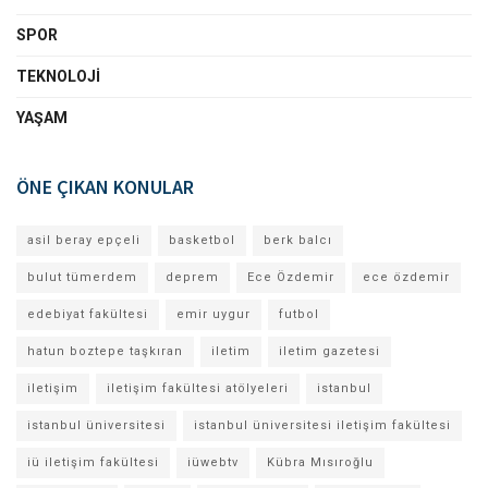
SPOR
TEKNOLOJI
YAŞAM
ÖNE ÇIKAN KONULAR
asil beray epçeli
basketbol
berk balcı
bulut tümerdem
deprem
Ece Özdemir
ece özdemir
edebiyat fakültesi
emir uygur
futbol
hatun boztepe taşkıran
iletim
iletim gazetesi
iletişim
iletişim fakültesi atölyeleri
istanbul
istanbul üniversitesi
istanbul üniversitesi iletişim fakültesi
iü iletişim fakültesi
iüwebtv
Kübra Mısıroğlu