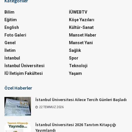
Kategoriler
Bilim
İÜWEBTV
Eğitim
Köşe Yazıları
English
Kültür-Sanat
Foto Galeri
Manset Haber
Genel
Manset Yani
İletim
Sağlık
İstanbul
Spor
İstanbul Üniversitesi
Teknoloji
İÜ İletişim Fakültesi
Yaşam
Özel Haberler
İstanbul Üniversitesi Ailece Tercih Günleri Başladı
22 TEMMUZ 2026
İstanbul Üniversitesi 2026 Tanıtım Kitapçığı
Yayımlandı