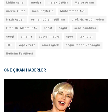
kültür sanat
medya
melek öztürk
Merve Arkan
merve kutan
mesut aytekin
Muhammed Aktı
Nazlı Aygen
osman bülent zülfikar
prof. dr. ergün yolcu
Prof. Dr. Mahmut Ak
sanat
sağlık
sena sandıkçı
sergi
sinema
sosyal medya
spor
teknoloji
TRT
yapay zeka
ömer iğrek
özgür recep kocaoğlu
İletişim Fakültesi
ÖNE ÇIKAN HABERLER