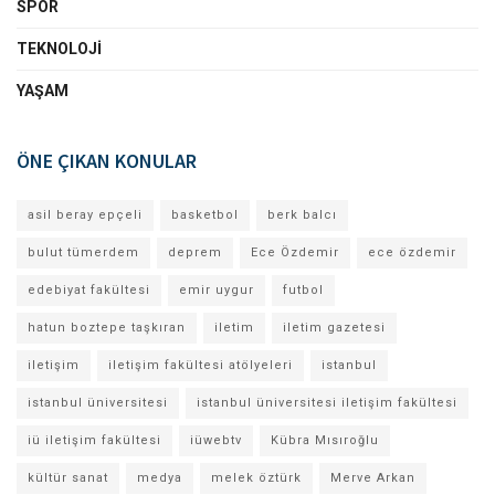
SPOR
TEKNOLOJI
YAŞAM
ÖNE ÇIKAN KONULAR
asil beray epçeli
basketbol
berk balcı
bulut tümerdem
deprem
Ece Özdemir
ece özdemir
edebiyat fakültesi
emir uygur
futbol
hatun boztepe taşkıran
iletim
iletim gazetesi
iletişim
iletişim fakültesi atölyeleri
istanbul
istanbul üniversitesi
istanbul üniversitesi iletişim fakültesi
iü iletişim fakültesi
iüwebtv
Kübra Mısıroğlu
kültür sanat
medya
melek öztürk
Merve Arkan