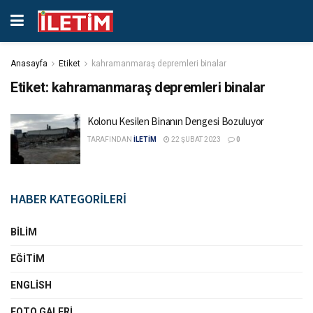
Anasayfa
Etiket
kahramanmaraş depremleri binalar
Etiket:
kahramanmaraş depremleri binalar
Kolonu Kesilen Binanın Dengesi Bozuluyor
TARAFINDAN
İLETİM
22 ŞUBAT 2023
0
HABER KATEGORİLERİ
BILIM
EĞITIM
ENGLISH
FOTO GALERI