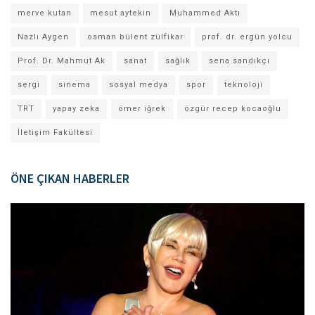
merve kutan
mesut aytekin
Muhammed Aktı
Nazlı Aygen
osman bülent zülfikar
prof. dr. ergün yolcu
Prof. Dr. Mahmut Ak
sanat
sağlık
sena sandıkçı
sergi
sinema
sosyal medya
spor
teknoloji
TRT
yapay zeka
ömer iğrek
özgür recep kocaoğlu
İletişim Fakültesi
ÖNE ÇIKAN HABERLER