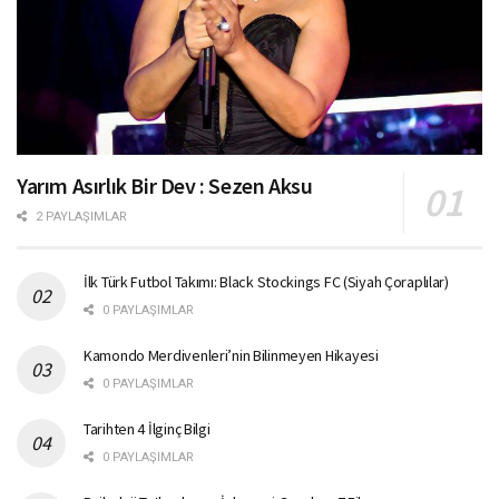
Yarım Asırlık Bir Dev : Sezen Aksu
2 PAYLAŞIMLAR
İlk Türk Futbol Takımı: Black Stockings FC (Siyah Çoraplılar)
0 PAYLAŞIMLAR
Kamondo Merdivenleri’nin Bilinmeyen Hikayesi
0 PAYLAŞIMLAR
Tarihten 4 İlginç Bilgi
0 PAYLAŞIMLAR