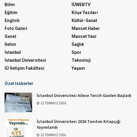
Bilim
İÜWEBTV
Eğitim
Köşe Yazıları
English
Kültür-Sanat
Foto Galeri
Manset Haber
Genel
Manset Yani
İletim
Sağlık
İstanbul
Spor
İstanbul Üniversitesi
Teknoloji
İÜ İletişim Fakültesi
Yaşam
Özel Haberler
İstanbul Üniversitesi Ailece Tercih Günleri Başladı
22 TEMMUZ 2026
İstanbul Üniversitesi 2026 Tanıtım Kitapçığı
Yayımlandı
22 TEMMUZ 2026