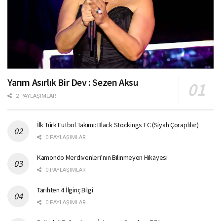
Yarım Asırlık Bir Dev : Sezen Aksu
2 PAYLAŞIMLAR
İlk Türk Futbol Takımı: Black Stockings FC (Siyah Çoraplılar)
0 PAYLAŞIMLAR
Kamondo Merdivenleri’nin Bilinmeyen Hikayesi
0 PAYLAŞIMLAR
Tarihten 4 İlginç Bilgi
0 PAYLAŞIMLAR