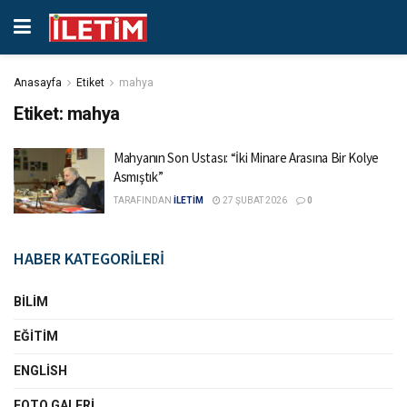
Anasayfa
Etiket
mahya
Etiket:
mahya
Mahyanın Son Ustası: “İki Minare Arasına Bir Kolye
Asmıştık”
TARAFINDAN
İLETİM
27 ŞUBAT 2026
0
HABER KATEGORİLERİ
BILIM
EĞITIM
ENGLISH
FOTO GALERI