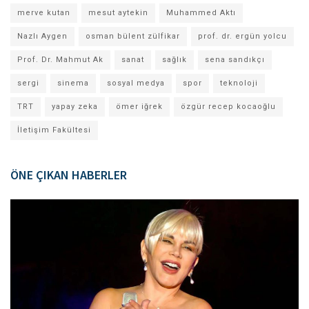
merve kutan
mesut aytekin
Muhammed Aktı
Nazlı Aygen
osman bülent zülfikar
prof. dr. ergün yolcu
Prof. Dr. Mahmut Ak
sanat
sağlık
sena sandıkçı
sergi
sinema
sosyal medya
spor
teknoloji
TRT
yapay zeka
ömer iğrek
özgür recep kocaoğlu
İletişim Fakültesi
ÖNE ÇIKAN HABERLER