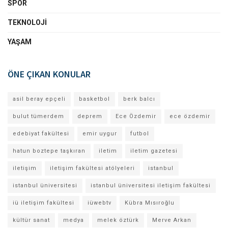
SPOR
TEKNOLOJI
YAŞAM
ÖNE ÇIKAN KONULAR
asil beray epçeli
basketbol
berk balcı
bulut tümerdem
deprem
Ece Özdemir
ece özdemir
edebiyat fakültesi
emir uygur
futbol
hatun boztepe taşkıran
iletim
iletim gazetesi
iletişim
iletişim fakültesi atölyeleri
istanbul
istanbul üniversitesi
istanbul üniversitesi iletişim fakültesi
iü iletişim fakültesi
iüwebtv
Kübra Mısıroğlu
kültür sanat
medya
melek öztürk
Merve Arkan