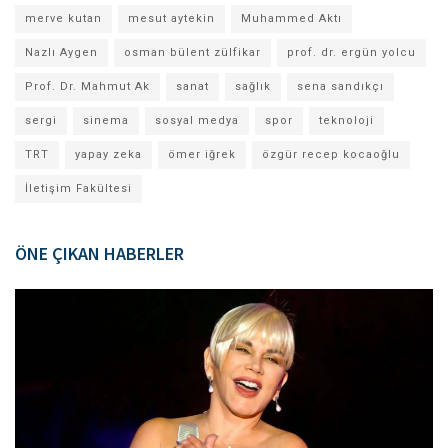
merve kutan
mesut aytekin
Muhammed Aktı
Nazlı Aygen
osman bülent zülfikar
prof. dr. ergün yolcu
Prof. Dr. Mahmut Ak
sanat
sağlık
sena sandıkçı
sergi
sinema
sosyal medya
spor
teknoloji
TRT
yapay zeka
ömer iğrek
özgür recep kocaoğlu
İletişim Fakültesi
ÖNE ÇIKAN HABERLER