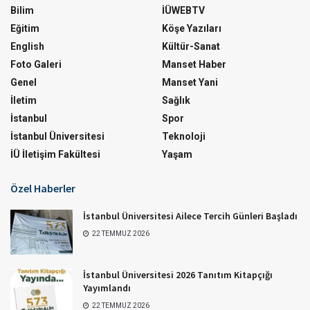
Bilim
İÜWEBTV
Eğitim
Köşe Yazıları
English
Kültür-Sanat
Foto Galeri
Manset Haber
Genel
Manset Yani
İletim
Sağlık
İstanbul
Spor
İstanbul Üniversitesi
Teknoloji
İÜ İletişim Fakültesi
Yaşam
Özel Haberler
İstanbul Üniversitesi Ailece Tercih Günleri Başladı
22 TEMMUZ 2026
İstanbul Üniversitesi 2026 Tanıtım Kitapçığı
Yayımlandı
22 TEMMUZ 2026