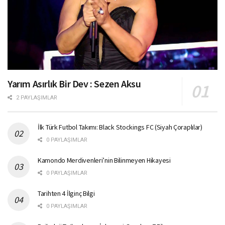
Yarım Asırlık Bir Dev : Sezen Aksu
2 PAYLAŞIMLAR
İlk Türk Futbol Takımı: Black Stockings FC (Siyah Çoraplılar)
0 PAYLAŞIMLAR
Kamondo Merdivenleri’nin Bilinmeyen Hikayesi
0 PAYLAŞIMLAR
Tarihten 4 İlginç Bilgi
0 PAYLAŞIMLAR