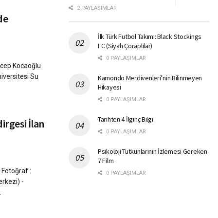
2 PAYLAŞIMLAR
de
İlk Türk Futbol Takımı: Black Stockings
FC (Siyah Çoraplılar)
0 PAYLAŞIMLAR
ecep Kocaoğlu
niversitesi Su
Kamondo Merdivenleri’nin Bilinmeyen
Hikayesi
0 PAYLAŞIMLAR
Tarihten 4 İlginç Bilgi
irgesi İlan
0 PAYLAŞIMLAR
Psikoloji Tutkunlarının İzlemesi Gereken
7 Film
 Fotoğraf :
0 PAYLAŞIMLAR
erkezi) -
.