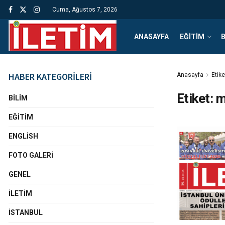
Cuma, Ağustos 7, 2026
ANASAYFA
EĞITIM
B
HABER KATEGORİLERİ
Anasayfa
Etike
Etiket:
m
BILIM
EĞITIM
ENGLISH
FOTO GALERI
GENEL
İLETIM
İSTANBUL