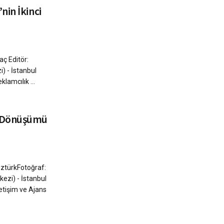
nin İkinci
aç Editör:
) - İstanbul
lamcılık ...
n Dönüşümü
ÖztürkFotoğraf:
ezi) - İstanbul
letişim ve Ajans