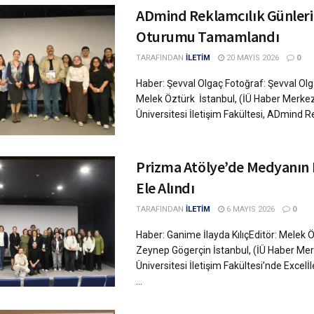
ADmind Reklamcılık Günleri’
Oturumu Tamamlandı
TARAFINDAN
İLETİM
20 MAYIS 2026
0
Haber: Şevval Olgaç Fotoğraf: Şevval Olg
Melek Öztürk İstanbul, (İÜ Haber Merkezi
Üniversitesi İletişim Fakültesi, ADmind Rek
Prizma Atölye’de Medyanı
Ele Alındı
TARAFINDAN
İLETİM
6 MAYIS 2026
0
Haber: Ganime İlayda KılıçEditör: Melek 
Zeynep Gögerçin İstanbul, (İÜ Haber Merk
Üniversitesi İletişim Fakültesi’nde Excelİ
...