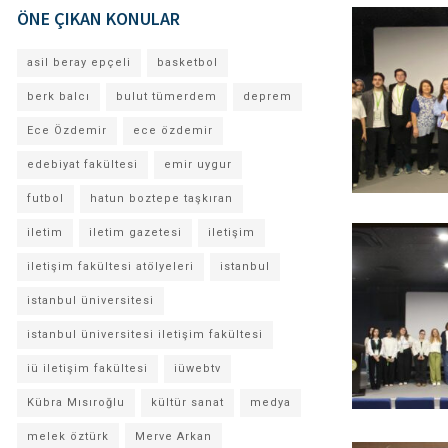
ÖNE ÇIKAN KONULAR
asil beray epçeli
basketbol
berk balcı
bulut tümerdem
deprem
Ece Özdemir
ece özdemir
edebiyat fakültesi
emir uygur
futbol
hatun boztepe taşkıran
iletim
iletim gazetesi
iletişim
iletişim fakültesi atölyeleri
istanbul
istanbul üniversitesi
istanbul üniversitesi iletişim fakültesi
iü iletişim fakültesi
iüwebtv
Kübra Mısıroğlu
kültür sanat
medya
melek öztürk
Merve Arkan