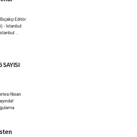
ıçakçı Editör:
) - İstanbul
stanbul ...
 SAYISI
zetesi Nisan
yayında!
uygulama
esten