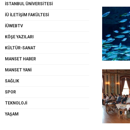
İSTANBUL ÜNIVERSITESI
İÜ İLETIŞIM FAKÜLTESI
İÜWEBTV
KÖŞE YAZILARI
KÜLTÜR-SANAT
MANSET HABER
MANSET YANI
SAĞLIK
SPOR
TEKNOLOJI
YAŞAM