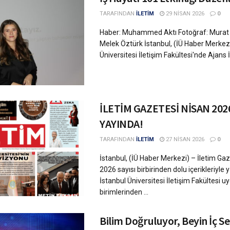
TARAFINDAN
İLETİM
29 NISAN 2026
0
Haber: Muhammed Aktı Fotoğraf: Murat B
Melek Öztürk İstanbul, (İÜ Haber Merkezi
Üniversitesi İletişim Fakültesi'nde Ajans İ
İLETİM GAZETESİ NİSAN 2026
YAYINDA!
TARAFINDAN
İLETİM
27 NISAN 2026
0
İstanbul, (İÜ Haber Merkezi) – İletim Ga
2026 sayısı birbirinden dolu içerikleriyle 
İstanbul Üniversitesi İletişim Fakültesi 
birimlerinden ...
Bilim Doğruluyor, Beyin İç S