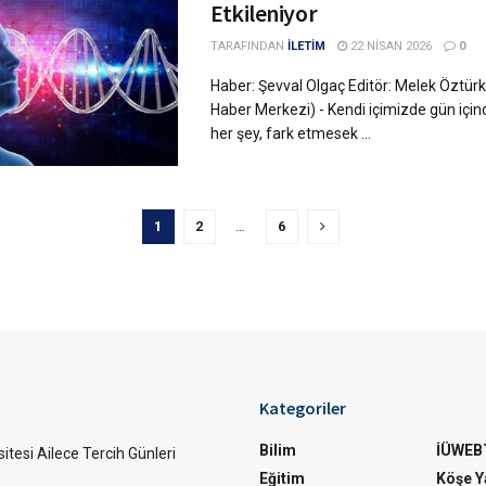
Etkileniyor
TARAFINDAN
İLETİM
22 NISAN 2026
0
Haber: Şevval Olgaç Editör: Melek Öztürk 
Haber Merkezi) - Kendi içimizde gün için
her şey, fark etmesek ...
1
2
…
6
Kategoriler
Bilim
İÜWEB
itesi Ailece Tercih Günleri
Eğitim
Köşe Ya