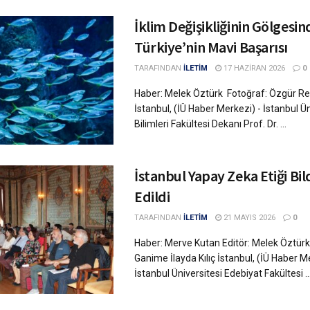
İklim Değişikliğinin Gölgesin
Türkiye’nin Mavi Başarısı
TARAFINDAN
İLETİM
17 HAZIRAN 2026
0
Haber: Melek Öztürk Fotoğraf: Özgür R
İstanbul, (İÜ Haber Merkezi) - İstanbul Ü
Bilimleri Fakültesi Dekanı Prof. Dr. ...
İstanbul Yapay Zeka Etiği Bild
Edildi
TARAFINDAN
İLETİM
21 MAYIS 2026
0
Haber: Merve Kutan Editör: Melek Öztürk
Ganime İlayda Kılıç İstanbul, (İÜ Haber M
İstanbul Üniversitesi Edebiyat Fakültesi ..