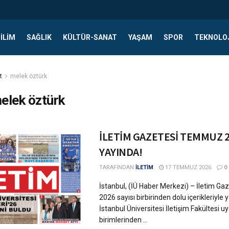
ILIM
SAĞLIK
KÜLTÜR-SANAT
YAŞAM
SPOR
TEKNOLO
t
melek öztürk
elek öztürk
İLETİM GAZETESİ TEMMUZ 20
YAYINDA!
TARAFINDAN
İLETİM
17 TEMMUZ 2026
0
İstanbul, (İÜ Haber Merkezi) – İletim 
2026 sayısı birbirinden dolu içerikleriyle 
İstanbul Üniversitesi İletişim Fakültesi 
birimlerinden ...