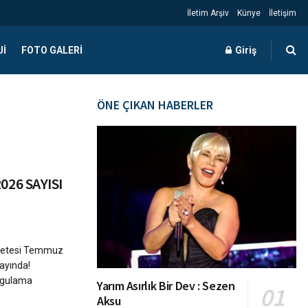
İletim Arşiv
Künye
İletişim
JI
FOTO GALERI
Giriş
ÖNE ÇIKAN HABERLER
26 SAYISI
Gazetesi Temmuz
yayında!
uygulama
Yarım Asırlık Bir Dev : Sezen
Aksu