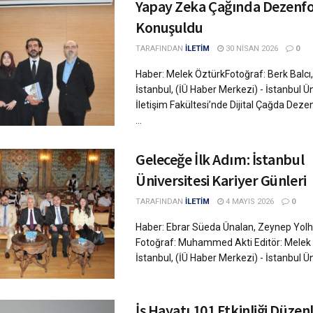
Yapay Zeka Çağında Dezen
Konuşuldu
TARAFINDAN
İLETİM
30 NISAN 2026
0
Haber: Melek ÖztürkFotoğraf: Berk Balcı
İstanbul, (İÜ Haber Merkezi) - İstanbul Ün
İletişim Fakültesi’nde Dijital Çağda De
...
Geleceğe İlk Adım: İstanbul
Üniversitesi Kariyer Günleri
TARAFINDAN
İLETİM
4 MAYIS 2026
0
Haber: Ebrar Süeda Ünalan, Zeynep Yolh
Fotoğraf: Muhammed Akti Editör: Melek
İstanbul, (İÜ Haber Merkezi) - İstanbul Üni
İş Hayatı 101 Etkinliği Düzen