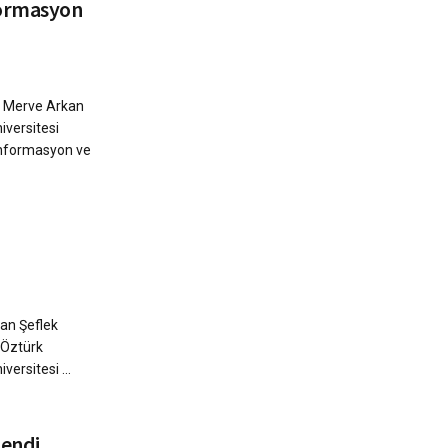
formasyon
, Merve Arkan
iversitesi
zenformasyon ve
an Şeflek
 Öztürk
versitesi ...
lendi