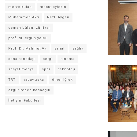
merve kutan
mesut aytekin
Muhammed Aktı
Nazlı Aygen
osman bülent zülfikar
prof. dr. ergün yolcu
Prof. Dr. Mahmut Ak
sanat
sağlık
sena sandıkçı
sergi
sinema
sosyal medya
spor
teknoloji
TRT
yapay zeka
ömer iğrek
özgür recep kocaoğlu
İletişim Fakültesi