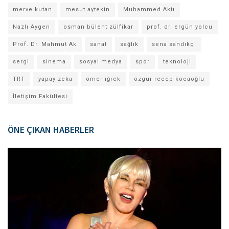
merve kutan
mesut aytekin
Muhammed Aktı
Nazlı Aygen
osman bülent zülfikar
prof. dr. ergün yolcu
Prof. Dr. Mahmut Ak
sanat
sağlık
sena sandıkçı
sergi
sinema
sosyal medya
spor
teknoloji
TRT
yapay zeka
ömer iğrek
özgür recep kocaoğlu
İletişim Fakültesi
ÖNE ÇIKAN HABERLER