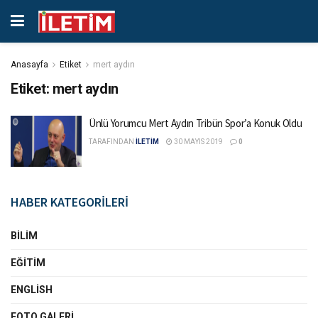
Anasayfa
Etiket
mert aydın
Etiket:
mert aydın
Ünlü Yorumcu Mert Aydın Tribün Spor’a Konuk Oldu
TARAFINDAN
İLETİM
30 MAYIS 2019
0
HABER KATEGORİLERİ
BILIM
EĞITIM
ENGLISH
FOTO GALERI