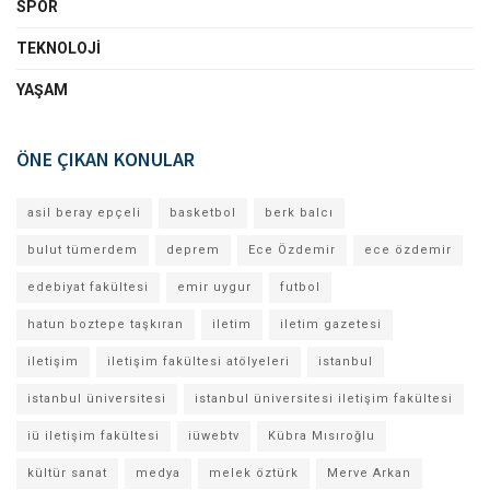
SPOR
TEKNOLOJI
YAŞAM
ÖNE ÇIKAN KONULAR
asil beray epçeli
basketbol
berk balcı
bulut tümerdem
deprem
Ece Özdemir
ece özdemir
edebiyat fakültesi
emir uygur
futbol
hatun boztepe taşkıran
iletim
iletim gazetesi
iletişim
iletişim fakültesi atölyeleri
istanbul
istanbul üniversitesi
istanbul üniversitesi iletişim fakültesi
iü iletişim fakültesi
iüwebtv
Kübra Mısıroğlu
kültür sanat
medya
melek öztürk
Merve Arkan