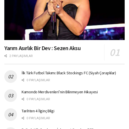
Yarım Asırlık Bir Dev : Sezen Aksu
2 PAYLAŞIMLAR
İlk Türk Futbol Takımı: Black Stockings FC (Siyah Çoraplılar)
0 PAYLAŞIMLAR
Kamondo Merdivenleri’nin Bilinmeyen Hikayesi
0 PAYLAŞIMLAR
Tarihten 4 İlginç Bilgi
0 PAYLAŞIMLAR