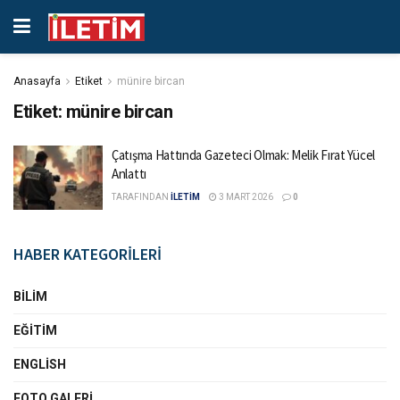
Anasayfa
Etiket
münire bircan
Etiket:
münire bircan
Çatışma Hattında Gazeteci Olmak: Melik Fırat Yücel
Anlattı
TARAFINDAN
İLETİM
3 MART 2026
0
HABER KATEGORİLERİ
BILIM
EĞITIM
ENGLISH
FOTO GALERI