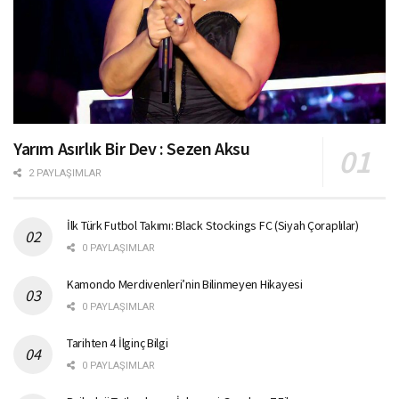
Yarım Asırlık Bir Dev : Sezen Aksu
2 PAYLAŞIMLAR
İlk Türk Futbol Takımı: Black Stockings FC (Siyah Çoraplılar)
0 PAYLAŞIMLAR
Kamondo Merdivenleri’nin Bilinmeyen Hikayesi
0 PAYLAŞIMLAR
Tarihten 4 İlginç Bilgi
0 PAYLAŞIMLAR