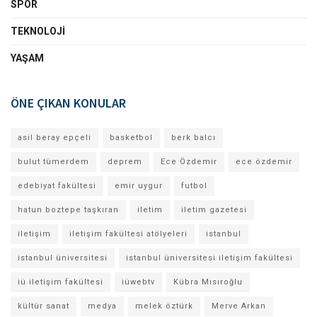
SPOR
TEKNOLOJI
YAŞAM
ÖNE ÇIKAN KONULAR
asil beray epçeli
basketbol
berk balcı
bulut tümerdem
deprem
Ece Özdemir
ece özdemir
edebiyat fakültesi
emir uygur
futbol
hatun boztepe taşkıran
iletim
iletim gazetesi
iletişim
iletişim fakültesi atölyeleri
istanbul
istanbul üniversitesi
istanbul üniversitesi iletişim fakültesi
iü iletişim fakültesi
iüwebtv
Kübra Mısıroğlu
kültür sanat
medya
melek öztürk
Merve Arkan