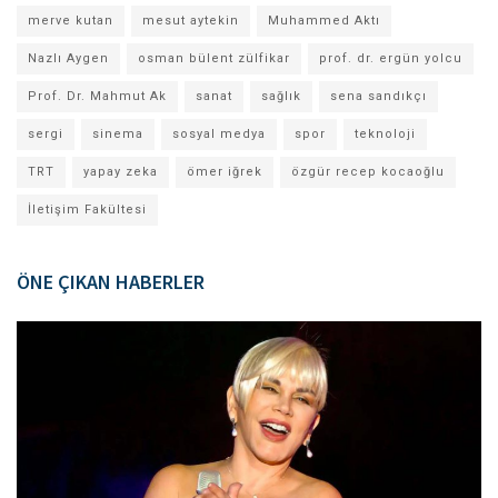
merve kutan
mesut aytekin
Muhammed Aktı
Nazlı Aygen
osman bülent zülfikar
prof. dr. ergün yolcu
Prof. Dr. Mahmut Ak
sanat
sağlık
sena sandıkçı
sergi
sinema
sosyal medya
spor
teknoloji
TRT
yapay zeka
ömer iğrek
özgür recep kocaoğlu
İletişim Fakültesi
ÖNE ÇIKAN HABERLER