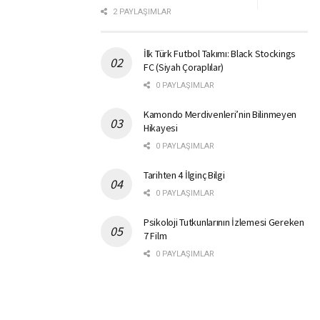
2 PAYLAŞIMLAR
İlk Türk Futbol Takımı: Black Stockings
FC (Siyah Çoraplılar)
0 PAYLAŞIMLAR
Kamondo Merdivenleri’nin Bilinmeyen
Hikayesi
0 PAYLAŞIMLAR
Tarihten 4 İlginç Bilgi
0 PAYLAŞIMLAR
Psikoloji Tutkunlarının İzlemesi Gereken
7 Film
0 PAYLAŞIMLAR