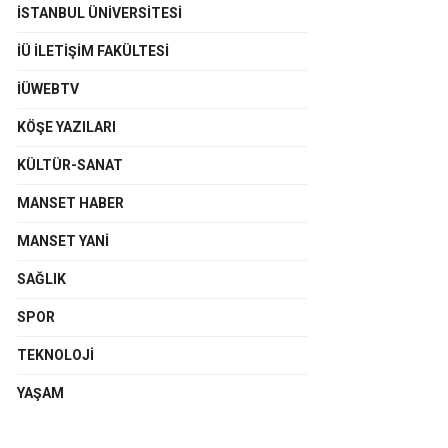
İSTANBUL ÜNIVERSITESI
İÜ İLETIŞIM FAKÜLTESI
İÜWEBTV
KÖŞE YAZILARI
KÜLTÜR-SANAT
MANSET HABER
MANSET YANI
SAĞLIK
SPOR
TEKNOLOJI
YAŞAM