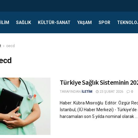
ILIM
SAĞLIK
KÜLTÜR-SANAT
YAŞAM
SPOR
TEKNOLO
t
oecd
ecd
Türkiye Sağlık Sisteminin 20
TARAFINDAN
İLETİM
23 ŞUBAT 2026
0
Haber: Kübra Mısıroğlu Editör: Özgür R
İstanbul, (İÜ Haber Merkezi) - Türkiye’de 
harcamaları son 5 yılda nominal olarak ...