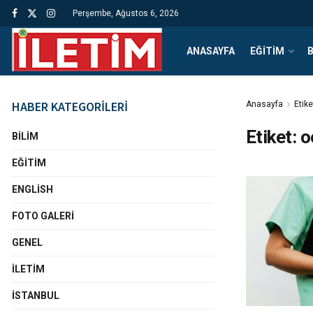
Perşembe, Ağustos 6, 2026
ANASAYFA
EĞITIM
B
HABER KATEGORİLERİ
Anasayfa
Etike
Etiket:
o
BILIM
EĞITIM
ENGLISH
FOTO GALERI
GENEL
İLETIM
İSTANBUL