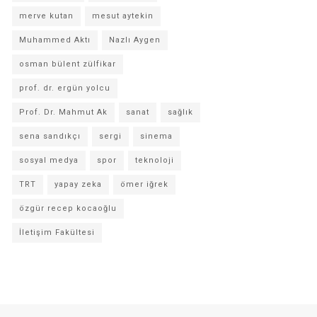
merve kutan
mesut aytekin
Muhammed Aktı
Nazlı Aygen
osman bülent zülfikar
prof. dr. ergün yolcu
Prof. Dr. Mahmut Ak
sanat
sağlık
sena sandıkçı
sergi
sinema
sosyal medya
spor
teknoloji
TRT
yapay zeka
ömer iğrek
özgür recep kocaoğlu
İletişim Fakültesi