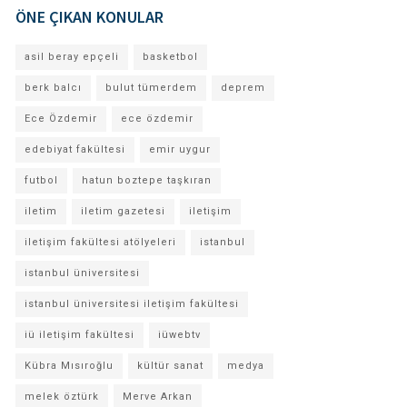
ÖNE ÇIKAN KONULAR
asil beray epçeli
basketbol
berk balcı
bulut tümerdem
deprem
Ece Özdemir
ece özdemir
edebiyat fakültesi
emir uygur
futbol
hatun boztepe taşkıran
iletim
iletim gazetesi
iletişim
iletişim fakültesi atölyeleri
istanbul
istanbul üniversitesi
istanbul üniversitesi iletişim fakültesi
iü iletişim fakültesi
iüwebtv
Kübra Mısıroğlu
kültür sanat
medya
melek öztürk
Merve Arkan