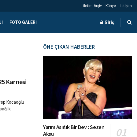
İletim Arşiv
Künye
İletişim
JI
FOTO GALERI
Giriş
ÖNE ÇIKAN HABERLER
25 Karnesi
ecep Kocaoğlu
sağlık
Yarım Asırlık Bir Dev : Sezen
Aksu