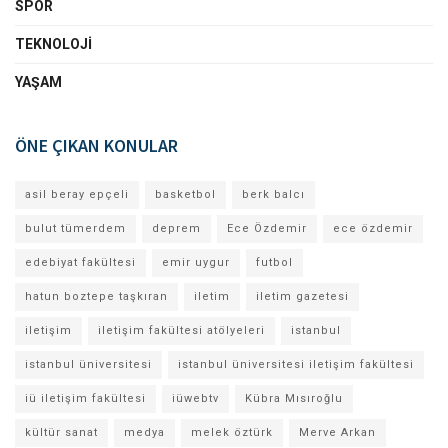
SPOR
TEKNOLOJI
YAŞAM
ÖNE ÇIKAN KONULAR
asil beray epçeli
basketbol
berk balcı
bulut tümerdem
deprem
Ece Özdemir
ece özdemir
edebiyat fakültesi
emir uygur
futbol
hatun boztepe taşkıran
iletim
iletim gazetesi
iletişim
iletişim fakültesi atölyeleri
istanbul
istanbul üniversitesi
istanbul üniversitesi iletişim fakültesi
iü iletişim fakültesi
iüwebtv
Kübra Mısıroğlu
kültür sanat
medya
melek öztürk
Merve Arkan