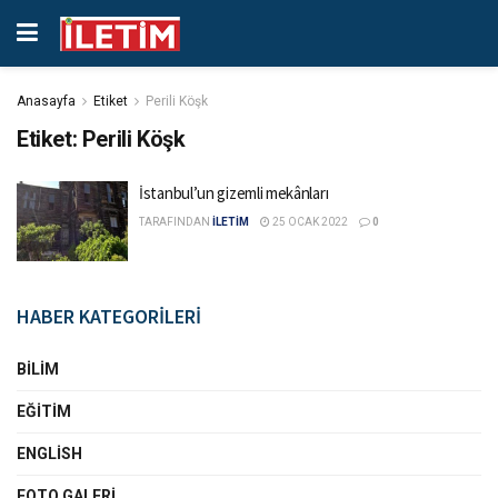
Anasayfa
Etiket
Perili Köşk
Etiket:
Perili Köşk
İstanbul’un gizemli mekânları
TARAFINDAN
İLETİM
25 OCAK 2022
0
HABER KATEGORİLERİ
BILIM
EĞITIM
ENGLISH
FOTO GALERI