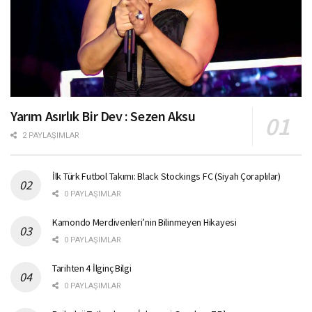
Yarım Asırlık Bir Dev : Sezen Aksu
2 PAYLAŞIMLAR
İlk Türk Futbol Takımı: Black Stockings FC (Siyah Çoraplılar)
0 PAYLAŞIMLAR
Kamondo Merdivenleri’nin Bilinmeyen Hikayesi
0 PAYLAŞIMLAR
Tarihten 4 İlginç Bilgi
0 PAYLAŞIMLAR