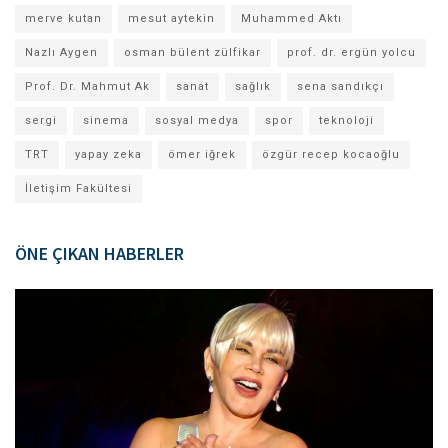
merve kutan
mesut aytekin
Muhammed Aktı
Nazlı Aygen
osman bülent zülfikar
prof. dr. ergün yolcu
Prof. Dr. Mahmut Ak
sanat
sağlık
sena sandıkçı
sergi
sinema
sosyal medya
spor
teknoloji
TRT
yapay zeka
ömer iğrek
özgür recep kocaoğlu
İletişim Fakültesi
ÖNE ÇIKAN HABERLER