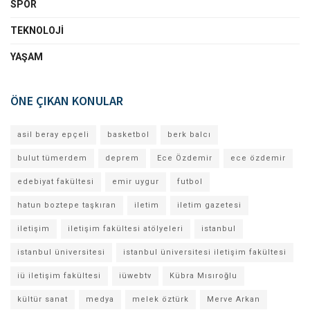
SPOR
TEKNOLOJI
YAŞAM
ÖNE ÇIKAN KONULAR
asil beray epçeli
basketbol
berk balcı
bulut tümerdem
deprem
Ece Özdemir
ece özdemir
edebiyat fakültesi
emir uygur
futbol
hatun boztepe taşkıran
iletim
iletim gazetesi
iletişim
iletişim fakültesi atölyeleri
istanbul
istanbul üniversitesi
istanbul üniversitesi iletişim fakültesi
iü iletişim fakültesi
iüwebtv
Kübra Mısıroğlu
kültür sanat
medya
melek öztürk
Merve Arkan