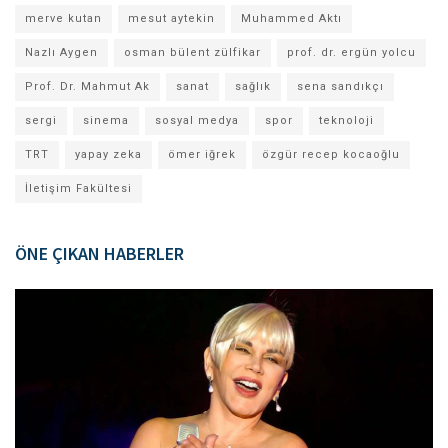
merve kutan
mesut aytekin
Muhammed Aktı
Nazlı Aygen
osman bülent zülfikar
prof. dr. ergün yolcu
Prof. Dr. Mahmut Ak
sanat
sağlık
sena sandıkçı
sergi
sinema
sosyal medya
spor
teknoloji
TRT
yapay zeka
ömer iğrek
özgür recep kocaoğlu
İletişim Fakültesi
ÖNE ÇIKAN HABERLER