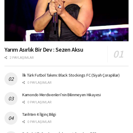
Yarım Asırlık Bir Dev : Sezen Aksu
2 PAYLAŞIMLAR
İlk Türk Futbol Takımı: Black Stockings FC (Siyah Çoraplılar)
0 PAYLAŞIMLAR
Kamondo Merdivenleri’nin Bilinmeyen Hikayesi
0 PAYLAŞIMLAR
Tarihten 4 İlginç Bilgi
0 PAYLAŞIMLAR