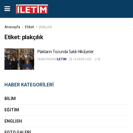
Anasayfa
Etiket
plakçılık
Etiket:
plakçılık
Plakların Tozunda Saklı Hikâyeler
TARAFINDAN
İLETİM
16 EKIM 2025
0
HABER KATEGORİLERİ
BILIM
EĞITIM
ENGLISH
FOTO GALERI