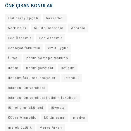
ÖNE ÇIKAN KONULAR
asil beray epçeli
basketbol
berk balcı
bulut tümerdem
deprem
Ece Özdemir
ece özdemir
edebiyat fakültesi
emir uygur
futbol
hatun boztepe taşkıran
iletim
iletim gazetesi
iletişim
iletişim fakültesi atölyeleri
istanbul
istanbul üniversitesi
istanbul üniversitesi iletişim fakültesi
iü iletişim fakültesi
iüwebtv
Kübra Mısıroğlu
kültür sanat
medya
melek öztürk
Merve Arkan