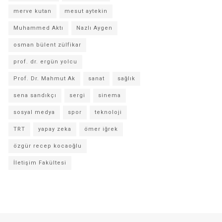
merve kutan
mesut aytekin
Muhammed Aktı
Nazlı Aygen
osman bülent zülfikar
prof. dr. ergün yolcu
Prof. Dr. Mahmut Ak
sanat
sağlık
sena sandıkçı
sergi
sinema
sosyal medya
spor
teknoloji
TRT
yapay zeka
ömer iğrek
özgür recep kocaoğlu
İletişim Fakültesi