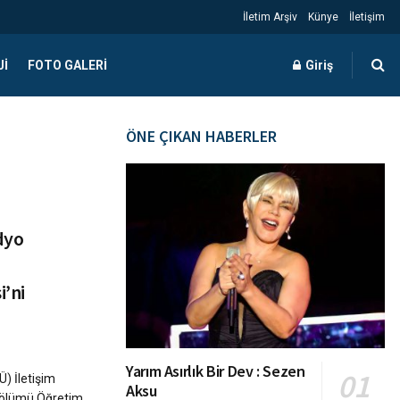
İletim Arşiv
Künye
İletişim
JI
FOTO GALERI
Giriş
ÖNE ÇIKAN HABERLER
dyo
i’ni
Yarım Asırlık Bir Dev : Sezen
Ü) İletişim
Aksu
Bölümü Öğretim