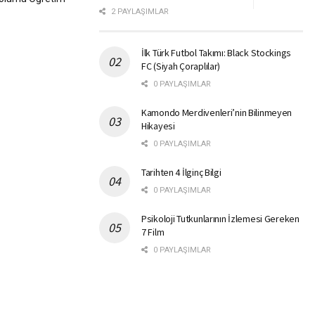
2 PAYLAŞIMLAR
İlk Türk Futbol Takımı: Black Stockings
FC (Siyah Çoraplılar)
0 PAYLAŞIMLAR
Kamondo Merdivenleri’nin Bilinmeyen
Hikayesi
0 PAYLAŞIMLAR
Tarihten 4 İlginç Bilgi
0 PAYLAŞIMLAR
Psikoloji Tutkunlarının İzlemesi Gereken
7 Film
0 PAYLAŞIMLAR