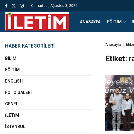
Cumartesi, Ağustos 8, 2026
ANASAYFA
EĞITIM
B
HABER KATEGORİLERİ
Anasayfa
Etike
Etiket:
r
BILIM
EĞITIM
ENGLISH
FOTO GALERI
GENEL
İLETIM
İSTANBUL