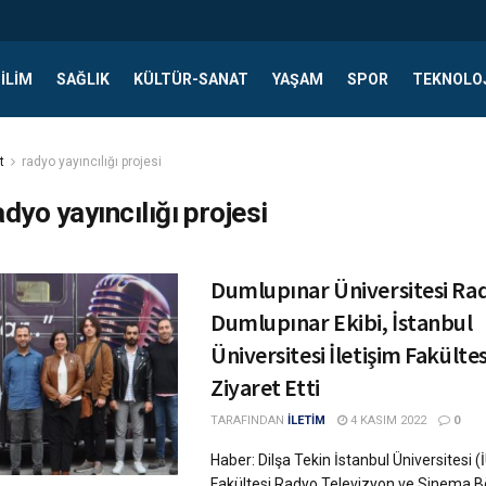
ILIM
SAĞLIK
KÜLTÜR-SANAT
YAŞAM
SPOR
TEKNOLO
t
radyo yayıncılığı projesi
adyo yayıncılığı projesi
Dumlupınar Üniversitesi Ra
Dumlupınar Ekibi, İstanbul
Üniversitesi İletişim Fakültes
Ziyaret Etti
TARAFINDAN
İLETİM
4 KASIM 2022
0
Haber: Dilşa Tekin İstanbul Üniversitesi (İ
Fakültesi Radyo Televizyon ve Sinema 