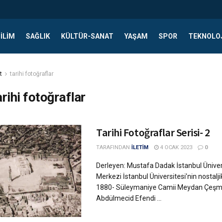
ILIM
SAĞLIK
KÜLTÜR-SANAT
YAŞAM
SPOR
TEKNOLO
t
tarihi fotoğraflar
arihi fotoğraflar
Tarihi Fotoğraflar Serisi- 2
TARAFINDAN
İLETİM
4 OCAK 2023
0
Derleyen: Mustafa Dadak İstanbul Üniver
Merkezi İstanbul Üniversitesi’nin nostalji
1880- Süleymaniye Camii Meydan Çeşme
Abdülmecid Efendi ...