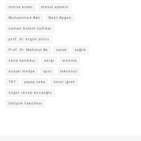
merve kutan
mesut aytekin
Muhammed Aktı
Nazlı Aygen
osman bülent zülfikar
prof. dr. ergün yolcu
Prof. Dr. Mahmut Ak
sanat
sağlık
sena sandıkçı
sergi
sinema
sosyal medya
spor
teknoloji
TRT
yapay zeka
ömer iğrek
özgür recep kocaoğlu
İletişim Fakültesi