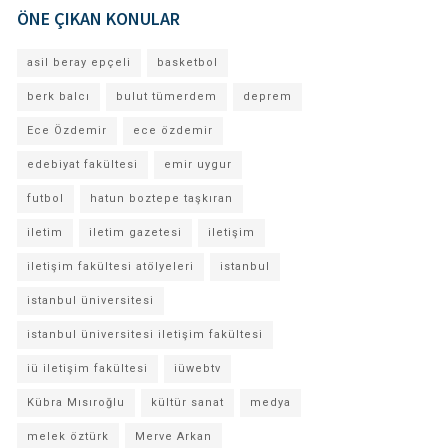
ÖNE ÇIKAN KONULAR
asil beray epçeli
basketbol
berk balcı
bulut tümerdem
deprem
Ece Özdemir
ece özdemir
edebiyat fakültesi
emir uygur
futbol
hatun boztepe taşkıran
iletim
iletim gazetesi
iletişim
iletişim fakültesi atölyeleri
istanbul
istanbul üniversitesi
istanbul üniversitesi iletişim fakültesi
iü iletişim fakültesi
iüwebtv
Kübra Mısıroğlu
kültür sanat
medya
melek öztürk
Merve Arkan