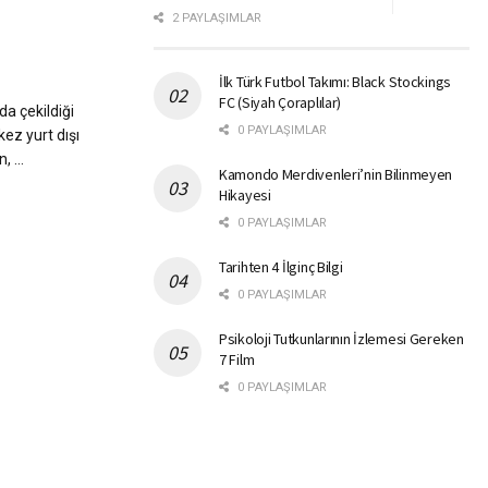
2 PAYLAŞIMLAR
İlk Türk Futbol Takımı: Black Stockings
FC (Siyah Çoraplılar)
a çekildiği
0 PAYLAŞIMLAR
kez yurt dışı
 ...
Kamondo Merdivenleri’nin Bilinmeyen
Hikayesi
0 PAYLAŞIMLAR
Tarihten 4 İlginç Bilgi
0 PAYLAŞIMLAR
Psikoloji Tutkunlarının İzlemesi Gereken
7 Film
0 PAYLAŞIMLAR