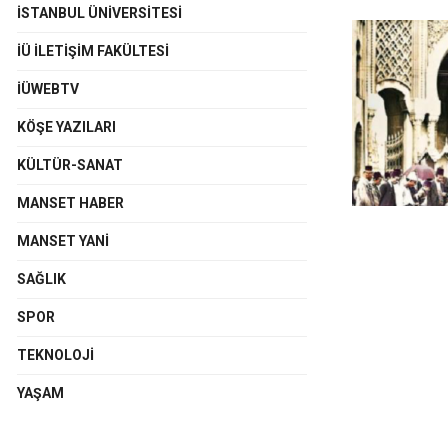
İSTANBUL ÜNIVERSITESI
İÜ İLETIŞIM FAKÜLTESI
İÜWEBTV
KÖŞE YAZILARI
KÜLTÜR-SANAT
MANSET HABER
MANSET YANI
SAĞLIK
SPOR
TEKNOLOJI
YAŞAM