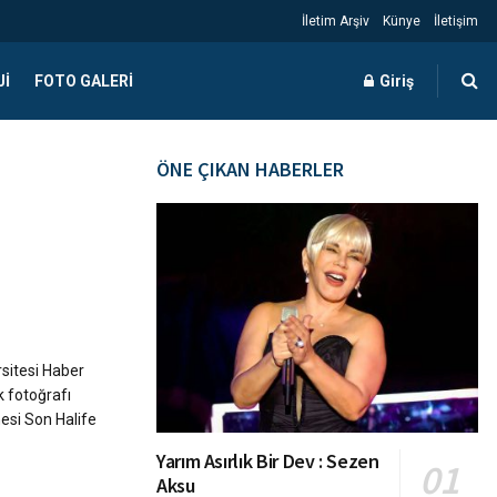
İletim Arşiv
Künye
İletişim
JI
FOTO GALERI
Giriş
ÖNE ÇIKAN HABERLER
sitesi Haber
k fotoğrafı
si Son Halife
Yarım Asırlık Bir Dev : Sezen
Aksu