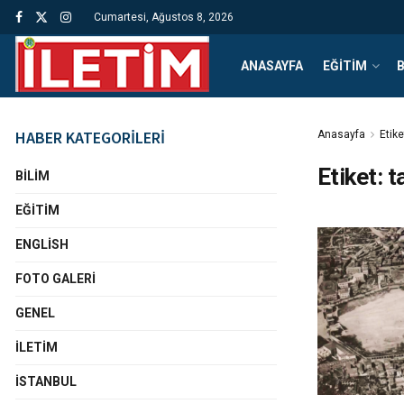
Cumartesi, Ağustos 8, 2026
ANASAYFA
EĞITIM
B
HABER KATEGORİLERİ
Anasayfa
Etike
Etiket:
t
BILIM
EĞITIM
ENGLISH
FOTO GALERI
GENEL
İLETIM
İSTANBUL