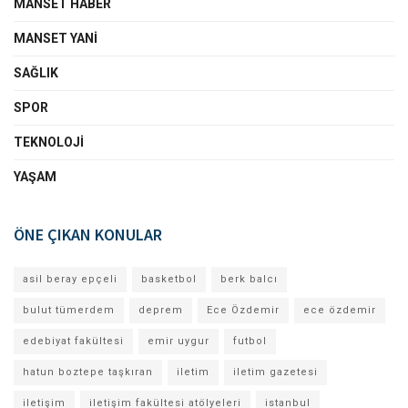
MANSET HABER
MANSET YANI
SAĞLIK
SPOR
TEKNOLOJI
YAŞAM
ÖNE ÇIKAN KONULAR
asil beray epçeli
basketbol
berk balcı
bulut tümerdem
deprem
Ece Özdemir
ece özdemir
edebiyat fakültesi
emir uygur
futbol
hatun boztepe taşkıran
iletim
iletim gazetesi
iletişim
iletişim fakültesi atölyeleri
istanbul