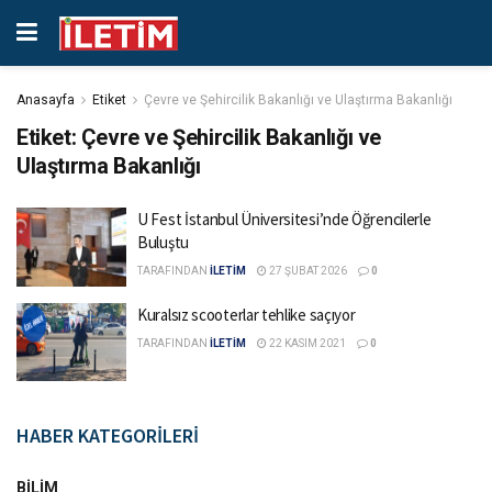
Anasayfa
Etiket
Çevre ve Şehircilik Bakanlığı ve Ulaştırma Bakanlığı
Etiket:
Çevre ve Şehircilik Bakanlığı ve
Ulaştırma Bakanlığı
U Fest İstanbul Üniversitesi’nde Öğrencilerle
Buluştu
TARAFINDAN
İLETİM
27 ŞUBAT 2026
0
Kuralsız scooterlar tehlike saçıyor
TARAFINDAN
İLETİM
22 KASIM 2021
0
HABER KATEGORİLERİ
BILIM