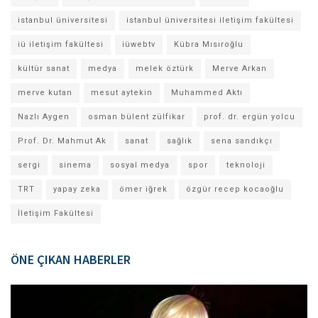
istanbul üniversitesi
istanbul üniversitesi iletişim fakültesi
iü iletişim fakültesi
iüwebtv
Kübra Mısıroğlu
kültür sanat
medya
melek öztürk
Merve Arkan
merve kutan
mesut aytekin
Muhammed Aktı
Nazlı Aygen
osman bülent zülfikar
prof. dr. ergün yolcu
Prof. Dr. Mahmut Ak
sanat
sağlık
sena sandıkçı
sergi
sinema
sosyal medya
spor
teknoloji
TRT
yapay zeka
ömer iğrek
özgür recep kocaoğlu
İletişim Fakültesi
ÖNE ÇIKAN HABERLER