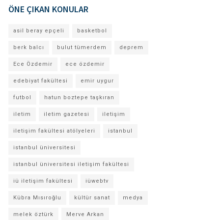
ÖNE ÇIKAN KONULAR
asil beray epçeli
basketbol
berk balcı
bulut tümerdem
deprem
Ece Özdemir
ece özdemir
edebiyat fakültesi
emir uygur
futbol
hatun boztepe taşkıran
iletim
iletim gazetesi
iletişim
iletişim fakültesi atölyeleri
istanbul
istanbul üniversitesi
istanbul üniversitesi iletişim fakültesi
iü iletişim fakültesi
iüwebtv
Kübra Mısıroğlu
kültür sanat
medya
melek öztürk
Merve Arkan