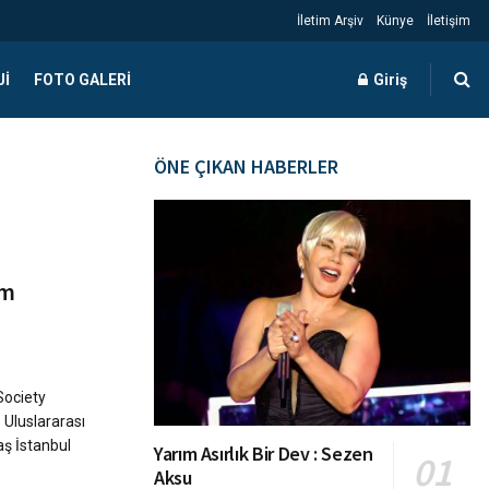
İletim Arşiv
Künye
İletişim
JI
FOTO GALERI
Giriş
ÖNE ÇIKAN HABERLER
im
Society
 Uluslararası
aş İstanbul
Yarım Asırlık Bir Dev : Sezen
Aksu