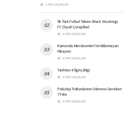
2 PAYLAŞIMLAR
İlk Türk Futbol Takımı: Black Stockings
FC (Siyah Çoraplılar)
0 PAYLAŞIMLAR
Kamondo Merdivenleri’nin Bilinmeyen
Hikayesi
0 PAYLAŞIMLAR
Tarihten 4 İlginç Bilgi
0 PAYLAŞIMLAR
Psikoloji Tutkunlarının İzlemesi Gereken
7 Film
0 PAYLAŞIMLAR