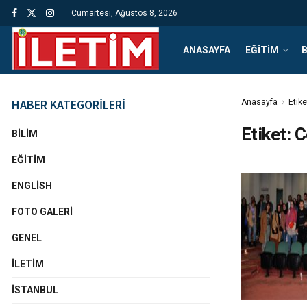
Cumartesi, Ağustos 8, 2026
ANASAYFA
EĞITIM
B
HABER KATEGORİLERİ
Anasayfa
Etike
Etiket:
C
BILIM
EĞITIM
ENGLISH
FOTO GALERI
GENEL
İLETIM
İSTANBUL