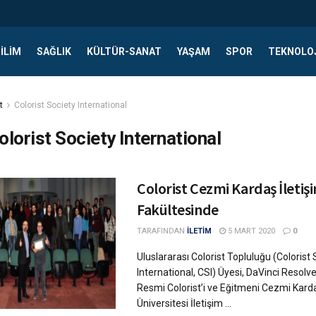
ILIM
SAĞLIK
KÜLTÜR-SANAT
YAŞAM
SPOR
TEKNOLO
t
Colorist Society International
olorist Society International
Colorist Cezmi Kardaş İletiş
Fakültesinde
TARAFINDAN
İLETİM
5 MART 2020
0
Uluslararası Colorist Topluluğu (Colorist 
International, CSI) Üyesi, DaVinci Resolve
Resmi Colorist’i ve Eğitmeni Cezmi Kard
Üniversitesi İletişim ...