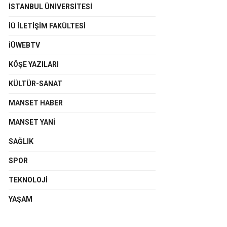
İSTANBUL ÜNIVERSITESI
İÜ İLETIŞIM FAKÜLTESI
İÜWEBTV
KÖŞE YAZILARI
KÜLTÜR-SANAT
MANSET HABER
MANSET YANI
SAĞLIK
SPOR
TEKNOLOJI
YAŞAM