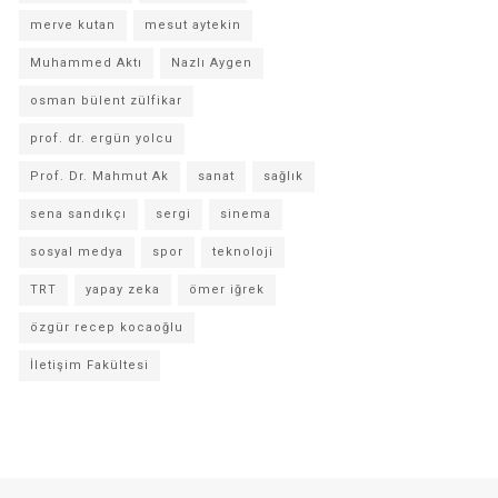
merve kutan
mesut aytekin
Muhammed Aktı
Nazlı Aygen
osman bülent zülfikar
prof. dr. ergün yolcu
Prof. Dr. Mahmut Ak
sanat
sağlık
sena sandıkçı
sergi
sinema
sosyal medya
spor
teknoloji
TRT
yapay zeka
ömer iğrek
özgür recep kocaoğlu
İletişim Fakültesi