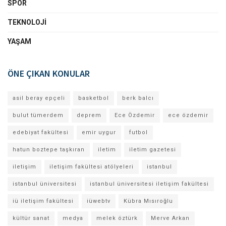
SPOR
TEKNOLOJI
YAŞAM
ÖNE ÇIKAN KONULAR
asil beray epçeli
basketbol
berk balcı
bulut tümerdem
deprem
Ece Özdemir
ece özdemir
edebiyat fakültesi
emir uygur
futbol
hatun boztepe taşkıran
iletim
iletim gazetesi
iletişim
iletişim fakültesi atölyeleri
istanbul
istanbul üniversitesi
istanbul üniversitesi iletişim fakültesi
iü iletişim fakültesi
iüwebtv
Kübra Mısıroğlu
kültür sanat
medya
melek öztürk
Merve Arkan