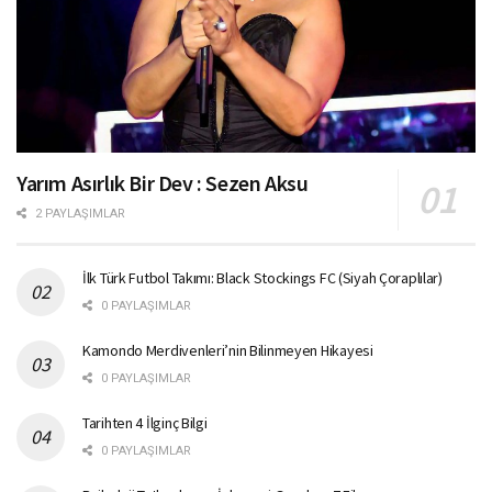
Yarım Asırlık Bir Dev : Sezen Aksu
2 PAYLAŞIMLAR
İlk Türk Futbol Takımı: Black Stockings FC (Siyah Çoraplılar)
0 PAYLAŞIMLAR
Kamondo Merdivenleri’nin Bilinmeyen Hikayesi
0 PAYLAŞIMLAR
Tarihten 4 İlginç Bilgi
0 PAYLAŞIMLAR