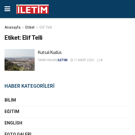
Anasayfa
Etiket
Elif Telli
Etiket:
Elif Telli
Kutsal Kudüs
TARAFINDAN
İLETİM
11 MART 2024
0
HABER KATEGORİLERİ
BILIM
EĞITIM
ENGLISH
FOTO GALERI