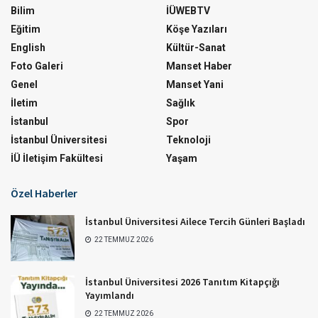
Bilim
İÜWEBTV
Eğitim
Köşe Yazıları
English
Kültür-Sanat
Foto Galeri
Manset Haber
Genel
Manset Yani
İletim
Sağlık
İstanbul
Spor
İstanbul Üniversitesi
Teknoloji
İÜ İletişim Fakültesi
Yaşam
Özel Haberler
İstanbul Üniversitesi Ailece Tercih Günleri Başladı
22 TEMMUZ 2026
İstanbul Üniversitesi 2026 Tanıtım Kitapçığı
Yayımlandı
22 TEMMUZ 2026