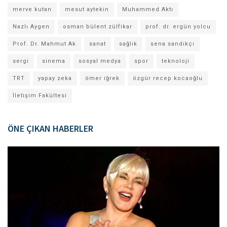
merve kutan
mesut aytekin
Muhammed Aktı
Nazlı Aygen
osman bülent zülfikar
prof. dr. ergün yolcu
Prof. Dr. Mahmut Ak
sanat
sağlık
sena sandıkçı
sergi
sinema
sosyal medya
spor
teknoloji
TRT
yapay zeka
ömer iğrek
özgür recep kocaoğlu
İletişim Fakültesi
ÖNE ÇIKAN HABERLER