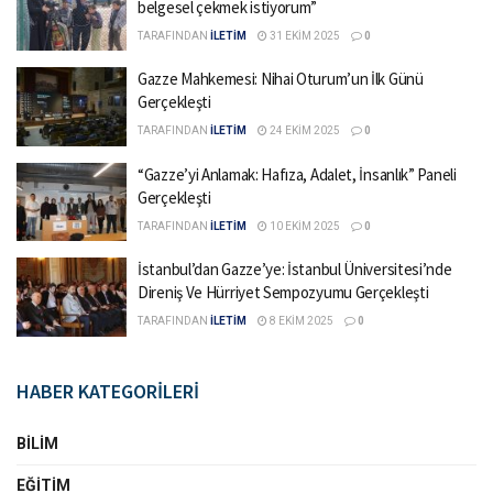
belgesel çekmek istiyorum”
TARAFINDAN
İLETİM
31 EKIM 2025
0
Gazze Mahkemesi: Nihai Oturum’un İlk Günü
Gerçekleşti
TARAFINDAN
İLETİM
24 EKIM 2025
0
“Gazze’yi Anlamak: Hafıza, Adalet, İnsanlık” Paneli
Gerçekleşti
TARAFINDAN
İLETİM
10 EKIM 2025
0
İstanbul’dan Gazze’ye: İstanbul Üniversitesi’nde
Direniş Ve Hürriyet Sempozyumu Gerçekleşti
TARAFINDAN
İLETİM
8 EKIM 2025
0
HABER KATEGORİLERİ
BILIM
EĞITIM