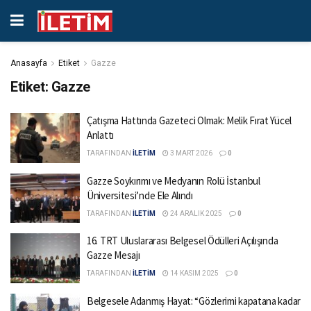
Anasayfa
Etiket
Gazze
Etiket:
Gazze
Çatışma Hattında Gazeteci Olmak: Melik Fırat Yücel
Anlattı
TARAFINDAN
İLETİM
3 MART 2026
0
Gazze Soykırımı ve Medyanın Rolü İstanbul
Üniversitesi’nde Ele Alındı
TARAFINDAN
İLETİM
24 ARALIK 2025
0
16. TRT Uluslararası Belgesel Ödülleri Açılışında
Gazze Mesajı
TARAFINDAN
İLETİM
14 KASIM 2025
0
Belgesele Adanmış Hayat: “Gözlerimi kapatana kadar