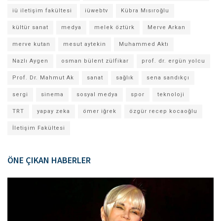
iü iletişim fakültesi
iüwebtv
Kübra Mısıroğlu
kültür sanat
medya
melek öztürk
Merve Arkan
merve kutan
mesut aytekin
Muhammed Aktı
Nazlı Aygen
osman bülent zülfikar
prof. dr. ergün yolcu
Prof. Dr. Mahmut Ak
sanat
sağlık
sena sandıkçı
sergi
sinema
sosyal medya
spor
teknoloji
TRT
yapay zeka
ömer iğrek
özgür recep kocaoğlu
İletişim Fakültesi
ÖNE ÇIKAN HABERLER