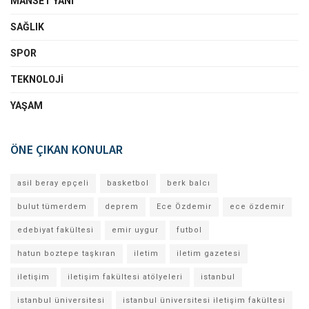
MANSET YANI
SAĞLIK
SPOR
TEKNOLOJI
YAŞAM
ÖNE ÇIKAN KONULAR
asil beray epçeli
basketbol
berk balcı
bulut tümerdem
deprem
Ece Özdemir
ece özdemir
edebiyat fakültesi
emir uygur
futbol
hatun boztepe taşkıran
iletim
iletim gazetesi
iletişim
iletişim fakültesi atölyeleri
istanbul
istanbul üniversitesi
istanbul üniversitesi iletişim fakültesi