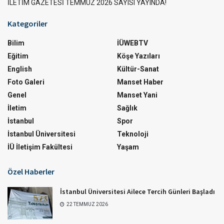
İLETİM GAZETESİ TEMMUZ 2026 SAYISI YAYINDA!
Kategoriler
Bilim
İÜWEBTV
Eğitim
Köşe Yazıları
English
Kültür-Sanat
Foto Galeri
Manset Haber
Genel
Manset Yani
İletim
Sağlık
İstanbul
Spor
İstanbul Üniversitesi
Teknoloji
İÜ İletişim Fakültesi
Yaşam
Özel Haberler
İstanbul Üniversitesi Ailece Tercih Günleri Başladı
22 TEMMUZ 2026