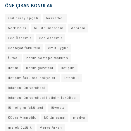
ÖNE ÇIKAN KONULAR
asil beray epçeli
basketbol
berk balcı
bulut tümerdem
deprem
Ece Özdemir
ece özdemir
edebiyat fakültesi
emir uygur
futbol
hatun boztepe taşkıran
iletim
iletim gazetesi
iletişim
iletişim fakültesi atölyeleri
istanbul
istanbul üniversitesi
istanbul üniversitesi iletişim fakültesi
iü iletişim fakültesi
iüwebtv
Kübra Mısıroğlu
kültür sanat
medya
melek öztürk
Merve Arkan