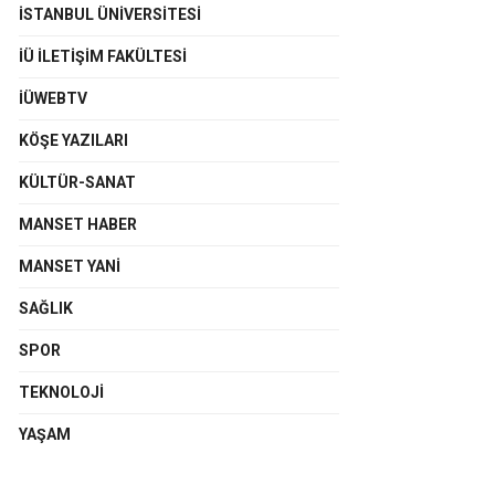
İSTANBUL ÜNIVERSITESI
İÜ İLETIŞIM FAKÜLTESI
İÜWEBTV
KÖŞE YAZILARI
KÜLTÜR-SANAT
MANSET HABER
MANSET YANI
SAĞLIK
SPOR
TEKNOLOJI
YAŞAM