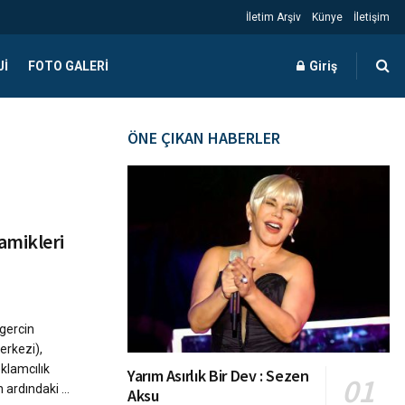
İletim Arşiv
Künye
İletişim
JI
FOTO GALERI
Giriş
ÖNE ÇIKAN HABERLER
amikleri
gercin
erkezi),
eklamcılık
Yarım Asırlık Bir Dev : Sezen
ardındaki ...
Aksu