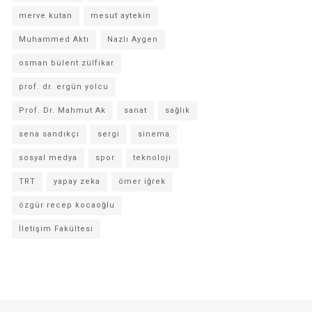
merve kutan
mesut aytekin
Muhammed Aktı
Nazlı Aygen
osman bülent zülfikar
prof. dr. ergün yolcu
Prof. Dr. Mahmut Ak
sanat
sağlık
sena sandıkçı
sergi
sinema
sosyal medya
spor
teknoloji
TRT
yapay zeka
ömer iğrek
özgür recep kocaoğlu
İletişim Fakültesi