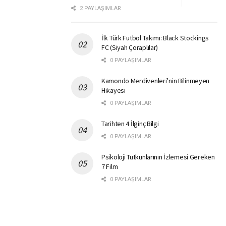
2 PAYLAŞIMLAR
İlk Türk Futbol Takımı: Black Stockings
FC (Siyah Çoraplılar)
0 PAYLAŞIMLAR
Kamondo Merdivenleri’nin Bilinmeyen
Hikayesi
0 PAYLAŞIMLAR
Tarihten 4 İlginç Bilgi
0 PAYLAŞIMLAR
Psikoloji Tutkunlarının İzlemesi Gereken
7 Film
0 PAYLAŞIMLAR