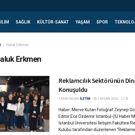
ILIM
SAĞLIK
KÜLTÜR-SANAT
YAŞAM
SPOR
TEKNOLO
t
Haluk Erkmen
aluk Erkmen
Reklamcılık Sektörünün Din
Konuşuldu
TARAFINDAN
İLETİM
2 NISAN 2026
0
Haber: Merve Kutan Fotoğraf:Zeynep Gö
Editör:Ece Özdemir İstanbul-(İÜ Haber M
İstanbul Üniversitesi İletişim Fakültesi R
Kulübü tarafından düzenlenen “Reklamın 