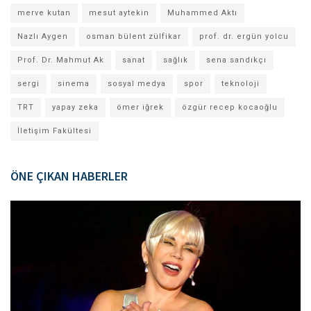
merve kutan
mesut aytekin
Muhammed Aktı
Nazlı Aygen
osman bülent zülfikar
prof. dr. ergün yolcu
Prof. Dr. Mahmut Ak
sanat
sağlık
sena sandıkçı
sergi
sinema
sosyal medya
spor
teknoloji
TRT
yapay zeka
ömer iğrek
özgür recep kocaoğlu
İletişim Fakültesi
ÖNE ÇIKAN HABERLER