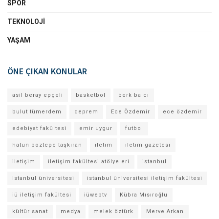
SPOR
TEKNOLOJI
YAŞAM
ÖNE ÇIKAN KONULAR
asil beray epçeli
basketbol
berk balcı
bulut tümerdem
deprem
Ece Özdemir
ece özdemir
edebiyat fakültesi
emir uygur
futbol
hatun boztepe taşkıran
iletim
iletim gazetesi
iletişim
iletişim fakültesi atölyeleri
istanbul
istanbul üniversitesi
istanbul üniversitesi iletişim fakültesi
iü iletişim fakültesi
iüwebtv
Kübra Mısıroğlu
kültür sanat
medya
melek öztürk
Merve Arkan