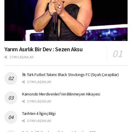
Yarım Asırlık Bir Dev : Sezen Aksu
2 PAYLAŞIMLAR
İlk Türk Futbol Takımı: Black Stockings FC (Siyah Çoraplılar)
0 PAYLAŞIMLAR
Kamondo Merdivenleri’nin Bilinmeyen Hikayesi
0 PAYLAŞIMLAR
Tarihten 4 İlginç Bilgi
0 PAYLAŞIMLAR