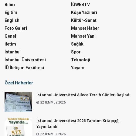
Bilim
İÜWEBTV
Eğitim
Köşe Yazıları
English
Kültür-Sanat
Foto Galeri
Manset Haber
Genel
Manset Yani
İletim
Sağlık
İstanbul
Spor
İstanbul Üniversitesi
Teknoloji
İÜ İletişim Fakültesi
Yaşam
Özel Haberler
İstanbul Üniversitesi Ailece Tercih Günleri Başladı
22 TEMMUZ 2026
İstanbul Üniversitesi 2026 Tanıtım Kitapçığı
Yayımlandı
22 TEMMUZ 2026