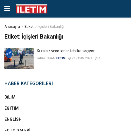
Anasayfa
Etiket
İçişleri Bakanlığı
Etiket:
İçişleri Bakanlığı
Kuralsız scooterlar tehlike saçıyor
TARAFINDAN
İLETİM
22 KASIM 2021
0
HABER KATEGORİLERİ
BILIM
EĞITIM
ENGLISH
FOTO GALERI