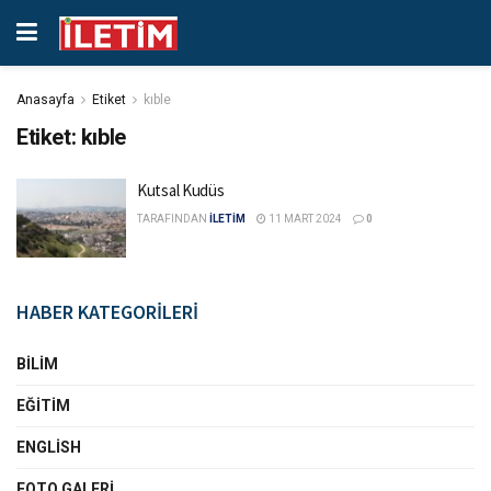
Anasayfa
Etiket
kıble
Etiket:
kıble
Kutsal Kudüs
TARAFINDAN
İLETİM
11 MART 2024
0
HABER KATEGORİLERİ
BILIM
EĞITIM
ENGLISH
FOTO GALERI