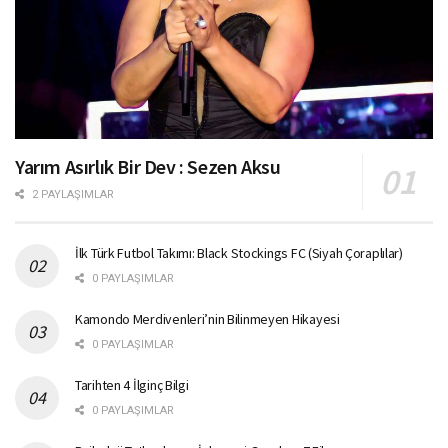
Yarım Asırlık Bir Dev : Sezen Aksu
2 PAYLAŞIMLAR
İlk Türk Futbol Takımı: Black Stockings FC (Siyah Çoraplılar)
0 PAYLAŞIMLAR
Kamondo Merdivenleri’nin Bilinmeyen Hikayesi
0 PAYLAŞIMLAR
Tarihten 4 İlginç Bilgi
0 PAYLAŞIMLAR