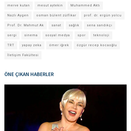
merve kutan
mesut aytekin
Muhammed Aktı
Nazlı Aygen
osman bülent zülfikar
prof. dr. ergün yolcu
Prof. Dr. Mahmut Ak
sanat
sağlık
sena sandıkçı
sergi
sinema
sosyal medya
spor
teknoloji
TRT
yapay zeka
ömer iğrek
özgür recep kocaoğlu
İletişim Fakültesi
ÖNE ÇIKAN HABERLER