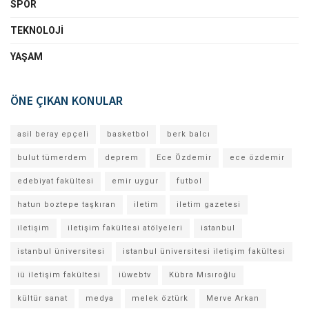
SPOR
TEKNOLOJI
YAŞAM
ÖNE ÇIKAN KONULAR
asil beray epçeli
basketbol
berk balcı
bulut tümerdem
deprem
Ece Özdemir
ece özdemir
edebiyat fakültesi
emir uygur
futbol
hatun boztepe taşkıran
iletim
iletim gazetesi
iletişim
iletişim fakültesi atölyeleri
istanbul
istanbul üniversitesi
istanbul üniversitesi iletişim fakültesi
iü iletişim fakültesi
iüwebtv
Kübra Mısıroğlu
kültür sanat
medya
melek öztürk
Merve Arkan