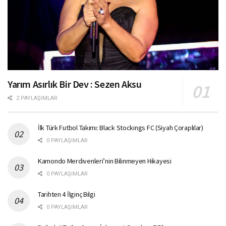
Yarım Asırlık Bir Dev : Sezen Aksu
2 PAYLAŞIMLAR
İlk Türk Futbol Takımı: Black Stockings FC (Siyah Çoraplılar)
0 PAYLAŞIMLAR
Kamondo Merdivenleri’nin Bilinmeyen Hikayesi
0 PAYLAŞIMLAR
Tarihten 4 İlginç Bilgi
0 PAYLAŞIMLAR