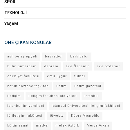
SPOR
TEKNOLOJI
YAŞAM
ÖNE ÇIKAN KONULAR
asil beray epçeli
basketbol
berk balcı
bulut tümerdem
deprem
Ece Özdemir
ece özdemir
edebiyat fakültesi
emir uygur
futbol
hatun boztepe taşkıran
iletim
iletim gazetesi
iletişim
iletişim fakültesi atölyeleri
istanbul
istanbul üniversitesi
istanbul üniversitesi iletişim fakültesi
iü iletişim fakültesi
iüwebtv
Kübra Mısıroğlu
kültür sanat
medya
melek öztürk
Merve Arkan