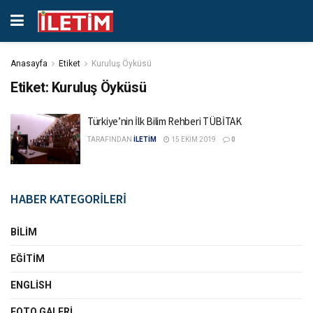
Anasayfa
Etiket
Kuruluş Öyküsü
Etiket:
Kuruluş Öyküsü
Türkiye’nin İlk Bilim Rehberi TÜBİTAK
TARAFINDAN
İLETİM
15 EKIM 2019
0
HABER KATEGORİLERİ
BILIM
EĞITIM
ENGLISH
FOTO GALERI