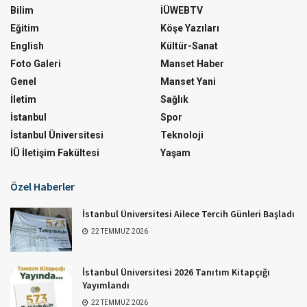
Bilim
İÜWEBTV
Eğitim
Köşe Yazıları
English
Kültür-Sanat
Foto Galeri
Manset Haber
Genel
Manset Yani
İletim
Sağlık
İstanbul
Spor
İstanbul Üniversitesi
Teknoloji
İÜ İletişim Fakültesi
Yaşam
Özel Haberler
İstanbul Üniversitesi Ailece Tercih Günleri Başladı
22 TEMMUZ 2026
İstanbul Üniversitesi 2026 Tanıtım Kitapçığı
Yayımlandı
22 TEMMUZ 2026