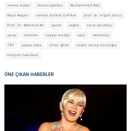
merve kutan
mesut aytekin
Muhammed Aktı
Nazlı Aygen
osman bülent zülfikar
prof. dr. ergün yolcu
Prof. Dr. Mahmut Ak
sanat
sağlık
sena sandıkçı
sergi
sinema
sosyal medya
spor
teknoloji
TRT
yapay zeka
ömer iğrek
özgür recep kocaoğlu
İletişim Fakültesi
ÖNE ÇIKAN HABERLER