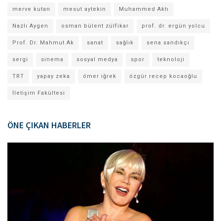
merve kutan
mesut aytekin
Muhammed Aktı
Nazlı Aygen
osman bülent zülfikar
prof. dr. ergün yolcu
Prof. Dr. Mahmut Ak
sanat
sağlık
sena sandıkçı
sergi
sinema
sosyal medya
spor
teknoloji
TRT
yapay zeka
ömer iğrek
özgür recep kocaoğlu
İletişim Fakültesi
ÖNE ÇIKAN HABERLER