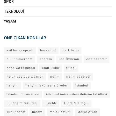
SPOR
TEKNOLOJI
YAŞAM
ÖNE ÇIKAN KONULAR
asil beray epçeli
basketbol
berk balcı
bulut tümerdem
deprem
Ece Özdemir
ece özdemir
edebiyat fakültesi
emir uygur
futbol
hatun boztepe taşkıran
iletim
iletim gazetesi
iletişim
iletişim fakültesi atölyeleri
istanbul
istanbul üniversitesi
istanbul üniversitesi iletişim fakültesi
iü iletişim fakültesi
iüwebtv
Kübra Mısıroğlu
kültür sanat
medya
melek öztürk
Merve Arkan