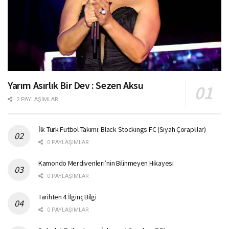
Yarım Asırlık Bir Dev : Sezen Aksu
2 PAYLAŞIMLAR
İlk Türk Futbol Takımı: Black Stockings FC (Siyah Çoraplılar)
0 PAYLAŞIMLAR
Kamondo Merdivenleri’nin Bilinmeyen Hikayesi
0 PAYLAŞIMLAR
Tarihten 4 İlginç Bilgi
0 PAYLAŞIMLAR