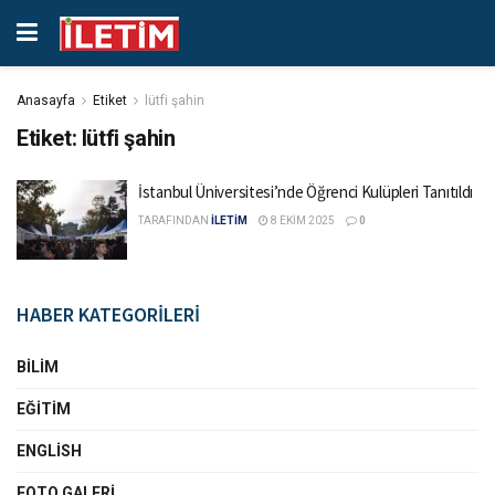
Anasayfa
Etiket
lütfi şahin
Etiket:
lütfi şahin
İstanbul Üniversitesi’nde Öğrenci Kulüpleri Tanıtıldı
TARAFINDAN
İLETİM
8 EKIM 2025
0
HABER KATEGORİLERİ
BILIM
EĞITIM
ENGLISH
FOTO GALERI