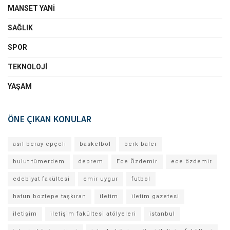
MANSET YANI
SAĞLIK
SPOR
TEKNOLOJI
YAŞAM
ÖNE ÇIKAN KONULAR
asil beray epçeli
basketbol
berk balcı
bulut tümerdem
deprem
Ece Özdemir
ece özdemir
edebiyat fakültesi
emir uygur
futbol
hatun boztepe taşkıran
iletim
iletim gazetesi
iletişim
iletişim fakültesi atölyeleri
istanbul