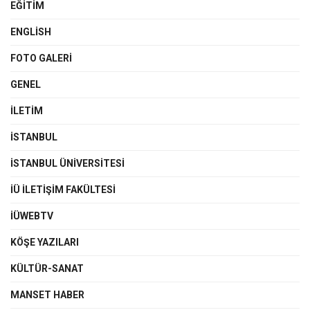
EĞITIM
ENGLISH
FOTO GALERI
GENEL
İLETIM
İSTANBUL
İSTANBUL ÜNIVERSITESI
İÜ İLETIŞIM FAKÜLTESI
İÜWEBTV
KÖŞE YAZILARI
KÜLTÜR-SANAT
MANSET HABER