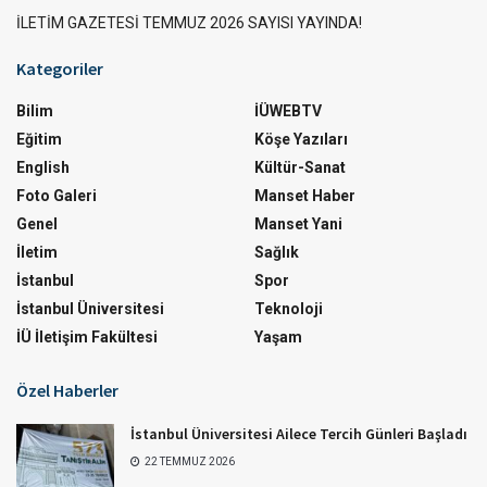
İLETİM GAZETESİ TEMMUZ 2026 SAYISI YAYINDA!
Kategoriler
Bilim
İÜWEBTV
Eğitim
Köşe Yazıları
English
Kültür-Sanat
Foto Galeri
Manset Haber
Genel
Manset Yani
İletim
Sağlık
İstanbul
Spor
İstanbul Üniversitesi
Teknoloji
İÜ İletişim Fakültesi
Yaşam
Özel Haberler
İstanbul Üniversitesi Ailece Tercih Günleri Başladı
22 TEMMUZ 2026