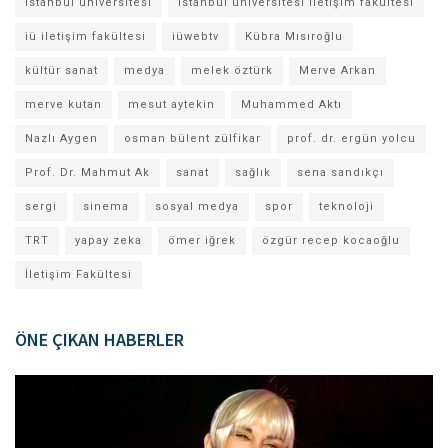
istanbul üniversitesi
istanbul üniversitesi iletişim fakültesi
iü iletişim fakültesi
iüwebtv
Kübra Mısıroğlu
kültür sanat
medya
melek öztürk
Merve Arkan
merve kutan
mesut aytekin
Muhammed Aktı
Nazlı Aygen
osman bülent zülfikar
prof. dr. ergün yolcu
Prof. Dr. Mahmut Ak
sanat
sağlık
sena sandıkçı
sergi
sinema
sosyal medya
spor
teknoloji
TRT
yapay zeka
ömer iğrek
özgür recep kocaoğlu
İletişim Fakültesi
ÖNE ÇIKAN HABERLER