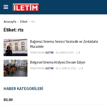
Anasayfa
Etiket
rts
Etiket:
rts
Bağımsız Sinema: Sınırsız Yaratıcılık ve Zorluklarla
Mücadele
TARAFINDAN
İLETİM
6 MAYIS 2025
0
Belgesel Sinema Atölyesi Devam Ediyor
TARAFINDAN
İLETİM
21 ARALIK 2022
0
HABER KATEGORİLERİ
BILIM