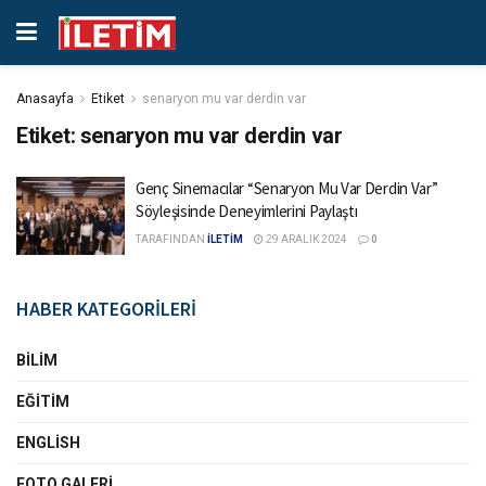
Anasayfa
Etiket
senaryon mu var derdin var
Etiket:
senaryon mu var derdin var
Genç Sinemacılar “Senaryon Mu Var Derdin Var”
Söyleşisinde Deneyimlerini Paylaştı
TARAFINDAN
İLETİM
29 ARALIK 2024
0
HABER KATEGORİLERİ
BILIM
EĞITIM
ENGLISH
FOTO GALERI