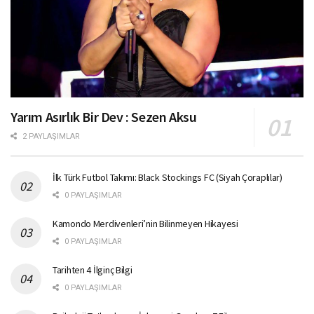
Yarım Asırlık Bir Dev : Sezen Aksu
2 PAYLAŞIMLAR
İlk Türk Futbol Takımı: Black Stockings FC (Siyah Çoraplılar)
0 PAYLAŞIMLAR
Kamondo Merdivenleri’nin Bilinmeyen Hikayesi
0 PAYLAŞIMLAR
Tarihten 4 İlginç Bilgi
0 PAYLAŞIMLAR