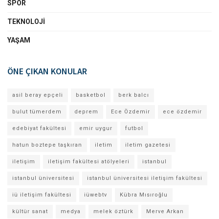
SPOR
TEKNOLOJI
YAŞAM
ÖNE ÇIKAN KONULAR
asil beray epçeli
basketbol
berk balcı
bulut tümerdem
deprem
Ece Özdemir
ece özdemir
edebiyat fakültesi
emir uygur
futbol
hatun boztepe taşkıran
iletim
iletim gazetesi
iletişim
iletişim fakültesi atölyeleri
istanbul
istanbul üniversitesi
istanbul üniversitesi iletişim fakültesi
iü iletişim fakültesi
iüwebtv
Kübra Mısıroğlu
kültür sanat
medya
melek öztürk
Merve Arkan