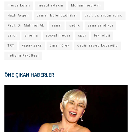
merve kutan
mesut aytekin
Muhammed Aktı
Nazlı Aygen
osman bülent zülfikar
prof. dr. ergün yolcu
Prof. Dr. Mahmut Ak
sanat
sağlık
sena sandıkçı
sergi
sinema
sosyal medya
spor
teknoloji
TRT
yapay zeka
ömer iğrek
özgür recep kocaoğlu
İletişim Fakültesi
ÖNE ÇIKAN HABERLER